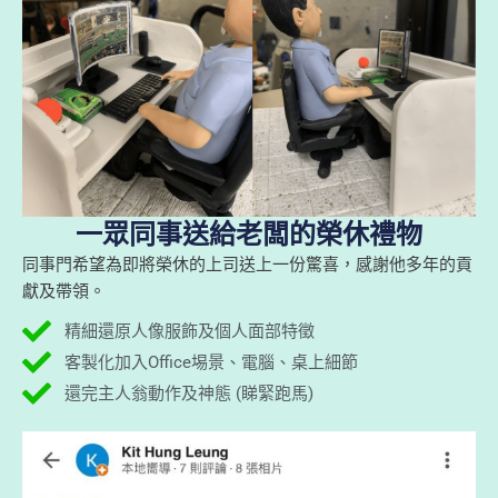
一眾同事送給老闆的榮休禮物
同事門希望為即將榮休的上司送上一份驚喜，感謝他多年的貢
獻及帶領。
精細還原人像服飾及個人面部特徵
客製化加入Office埸景、電腦、桌上細節
還完主人翁動作及神態 (睇緊跑馬)