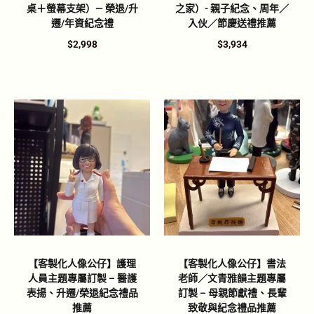
桌＋螢幕支架）— 榮退/升
之家）- 親子紀念、周年／
遷/年資紀念禮
入伙／節慶送禮推薦
$
2,998
$
3,934
【客製化人像公仔】護理
【客製化人像公仔】書法
人員主題專屬訂製 – 醫護
老師／文青雅韻主題專屬
表揚、升遷/榮退紀念禮品
訂製 – 母親節獻禮、長輩
推薦
致敬與紀念禮品推薦