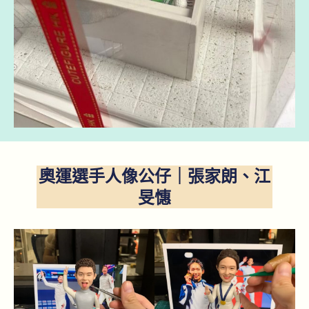
奧運選手人像公仔｜張家朗、江
旻憓