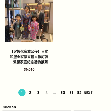
【客製化家族公仔】日式
和服全家福立體人像訂製
– 溫馨家庭紀念禮物推薦
$
6,010
1
2
3
4
...
80
81
82
NEXT
Search