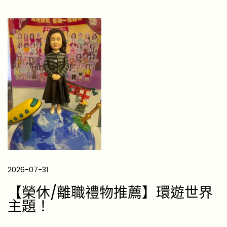
答
謝
？
1
0
款
重
謝
禮
物
推
薦
2026-07-31
｜
醫
【榮休/離職禮物推薦】環遊世界
生
主題！
/