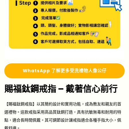
Whats
A
pp 了解更多
受洗禮物人像公仔
賜福鈦鋼戒指 – 戴著信心前行
【賜福鈦鋼戒指】以其簡約設計和實用功能，成為教友和親友的首
選禮物。這款戒指采用高品質鈦鋼打造，具有抗敏無毒和耐用的特
點，適合長時間佩戴。其可調節設計讓戒指適合各種手指大小，佩
戴舒適。