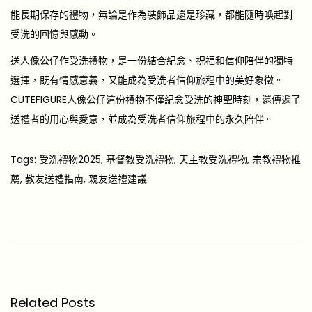
能長期保存的禮物，無論是作為裝飾品還是珍藏，都能隨時喚起對
受洗的回憶與感動。
送人像公仔作受洗禮物，是一份結合紀念、祝福和信仰陪伴的獨特
選擇，既有情感意義，又能成為受洗者信仰旅程中的美好象徵。
CUTEFIGURE人像公仔這份禮物不僅紀念受洗的神聖時刻，還傳遞了
送禮者的用心與愛意，並成為受洗者信仰旅程中的永久陪伴。
Tags
:
受洗禮物2025
,
基督教受洗禮物
,
天主教受洗禮物
,
宗教禮物推
薦
,
教友送禮指南
,
親友送禮建議
救
命
之
恩
如
何
Related Posts