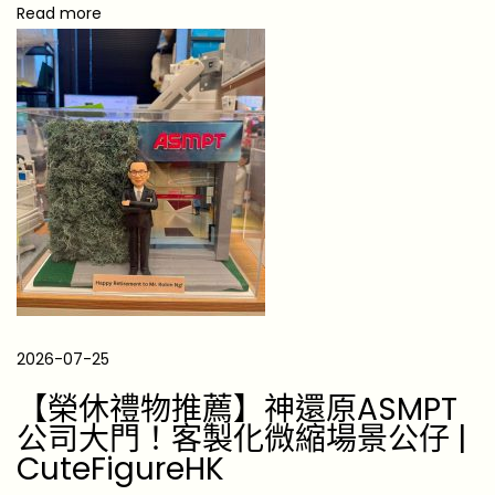
護
Read more
士
/
恩
人
禮
物
+
預
算
參
考
2026-07-25
【
【榮休禮物推薦】神還原ASMPT
1
公司大門！客製化微縮場景公仔 |
8
CuteFigureHK
歲