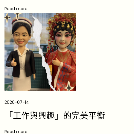
成
Read more
年
禮
物
2
0
2
6
】
1
0
款
實
2026-07-14
用
「工作與興趣」的完美平衡
精
選
Read more