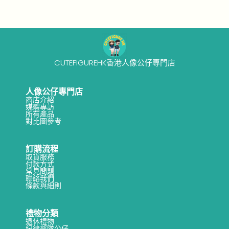
｜
男
/
女
生
CUTEFIGUREHK香港人像公仔專門店
禮
物
人像公仔專門店
商店介紹
清
媒體專訪
所有產品
單
對比圖參考
訂購流程
取貨服務
付款方式
常見問題
聯絡我們
條款與細則
禮物分類
退休禮物
紀律部隊公仔