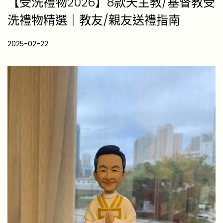
【受洗禮物2026】8款天主教/基督教受
洗禮物精選｜教友/親友送禮指南
P
2025-02-22
2
o
0
s
2
t
6
e
-
d
0
o
4
n
-
2
2