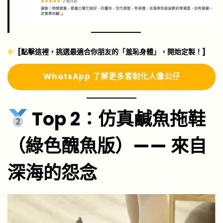
[點擊這裡，挑選最適合你朋友的「羞恥身體」，開始定製！]
Whats
A
pp 了解更多
客制化人像公仔
Top 2：仿真鹹魚拖鞋
（綠色醜魚版）—— 來自
深海的怨念