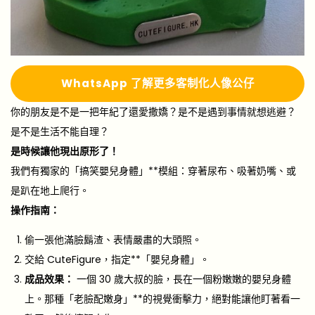
Whats
A
pp 了解更多
客制化人像公仔
你的朋友是不是一把年紀了還愛撒嬌？是不是遇到事情就想逃避？
是不是生活不能自理？
是時候讓他現出原形了！
我們有獨家的「搞笑嬰兒身體」**模組：穿著尿布、吸著奶嘴、或
是趴在地上爬行。
操作指南：
偷一張他滿臉鬍渣、表情嚴肅的大頭照。
交給 CuteFigure，指定**「嬰兒身體」。
成品效果：
一個 30 歲大叔的臉，長在一個粉嫩嫩的嬰兒身體
上。那種「老臉配嫩身」**的視覺衝擊力，絕對能讓他盯著看一