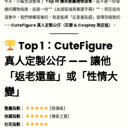
今天，小編含淚整理了
Top 10 爆笑整蠱禮物清單
。這不是一份普
通的購物指南，這是一份**《友誼毀滅與重建手冊》**。而在這份
清單中，我們榮耀首推的，就是能將「反差羞恥感」發揮到極致的
——
CuteFigure 真人定製公仔（巨嬰 & Cosplay 限定版）
。
Top 1：CuteFigure
真人定製公仔 —— 讓他
「返老還童」或「性情大
變」
整蠱指數：
(核彈級)
收藏指數：
(傳家之寶)
社死指數：