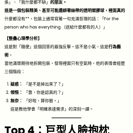
係」、「我什麼都不缺」
的朋友。
這是一個包裝精美、甚至可能還綁著絲帶的透明塑膠球，裡面真的
什麼都沒有**。包裝上通常寫著一句充滿哲理的話：「For the
person who has everything.（送給什麼都有的人）」
【整蠱心理學分析】
這是對「隨便」這個回答的最強反擊。這不是小氣，這是
行為藝
術
。
當他滿懷期待地拆開包裝，發現裡面只有空氣時，他的表情會經歷
三個階段：
疑惑：
「是不是掉出來了？」
領悟：
「靠，你是認真的？」
無奈：
「好啦，算你狠。」
這是教他學會「明確表達需求」的深刻一課。
Top 4：巨型人臉抱枕