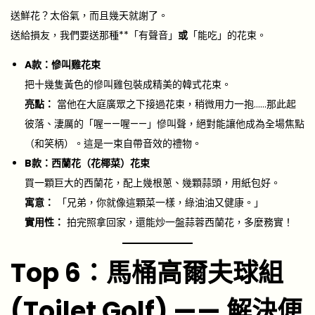
送鮮花？太俗氣，而且幾天就謝了。
送給損友，我們要送那種**「有聲音」
或
「能吃」的花束。
A款：慘叫雞花束
把十幾隻黃色的慘叫雞包裝成精美的韓式花束。
亮點：
當他在大庭廣眾之下接過花束，稍微用力一抱……那此起
彼落、淒厲的「喔——喔——」慘叫聲，絕對能讓他成為全場焦點
（和笑柄）。這是一束自帶音效的禮物。
B款：西蘭花（花椰菜）花束
買一顆巨大的西蘭花，配上幾根蔥、幾顆蒜頭，用紙包好。
寓意：
「兄弟，你就像這顆菜一樣，綠油油又健康。」
實用性：
拍完照拿回家，還能炒一盤蒜蓉西蘭花，多麼務實！
Top 6：馬桶高爾夫球組
(Toilet Golf) —— 解決便