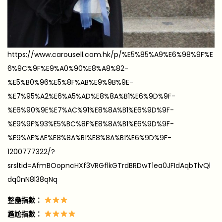
https://www.carousell.com.hk/p/%E5%85%A9%E6%98%9F%E
6%9C%9F%E9%A0%90%E8%A8%82-
%E5%B0%96%E5%8F%AB%E9%9B%9E-
%E7%95%A2%E6%A5%AD%E8%8A%B1%E6%9D%9F-
%E6%90%9E%E7%AC%91%E8%8A%B1%E6%9D%9F-
%E9%9F%93%E5%BC%8F%E8%8A%B1%E6%9D%9F-
%E9%AE%AE%E8%8A%B1%E8%8A%B1%E6%9D%9F-
1200777322/?
srsltid=AfmBOopncHXf3VRGflkGTrdBRDwT1ea0JFIdAqbTlvQl
dq0nN8l38qNq
整蠱指數：
尷尬指數：