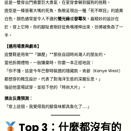
這是一雙穿出門需要巨大勇氣，在家穿會嚇到貓狗的拖鞋。
造型是一條張著大嘴的死魚，魚眼呈現出一種「死不瞑目」的詭異
白色，顏色通常是令人不適的
螢光綠
或
發霉灰
。最精妙的設計在
於，穿上它時，你的腳趾會剛好從魚嘴裡伸出來，彷彿被魚吞了一
半。
【適用場景與劇本】
這雙鞋是用來**「鎮壓」**那些自詡時尚潮人的朋友的。
當他拆開禮物，一臉嫌棄時，你要一本正經地說：
「你不懂，這是今年巴黎時裝週的隱藏款，肯爺（Kanye West）
都想穿的概念設計，代表了對海洋生態的深層反思。」
強迫他當場試穿，並拍下他的「時尚大片」。
損友反應預測：
「穿上這個，我覺得我的腳臭味都具象化了……」
Top 3：什麼都沒有的