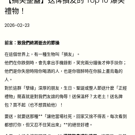
【搞笑整蠱】送俾損友的 Top 10 爆笑
禮物！
P
2026-02-23
o
s
前言：致我們終將逝去的節操
t
在這個世界上，有一種生物叫「損友」。
e
他們在你跌倒時，會先拿出手機錄影，笑完兩分鐘後才伸手扶你；
d
他們是你失戀時陪你喝酒的人，也是你宿醉時在你臉上畫烏龜的
o
人。
n
對於這群「孽緣」深厚的朋友，生日、聖誕或整人節送什麼「正經
禮物」簡直就是對我們友誼的侮辱！送保溫杯？太老土！送名牌
包？買不起（也不想買給他）！
要送，就要送那種**「讓他當場社死，回家又捨不得丟，每次看到
都想打你，但又忍不住笑出來」**的絕世好禮。