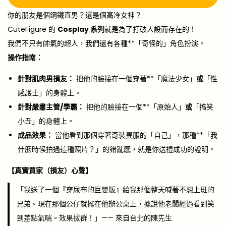
你的朋友是個鋼鐵直男？還是個高冷女神？
CuteFigure 的
Cosplay 系列
就是為了打破人設而存在的！
我們不只有帥氣的超人，我們還有各種**「奇怪的」角色扮演。
操作指南：
針對肌肉男損友：
把他的臉接在一個穿著**「魔法少女」
或
「性
感護士」的身體上。
針對嚴肅主管/學霸：
把他的臉接在一個**「原始人」
或
「搞笑
小丑」的身體上。
成品效果：
當他看到那個穿著奇裝異服的「自己」，那種**「我
什麼時候拍過這種照片？」的錯亂感，就是你送禮成功的證明。
【真實買家（損友）心聲】
「我送了一個『穿尿布的巨嬰版』給我那個整天喊著不想上班的
兄弟。現在那個公仔就擺在他辦公桌上，據說他老闆經過看到笑
到差點氣喘。效果拔群！」—— 來自台北的陳先生