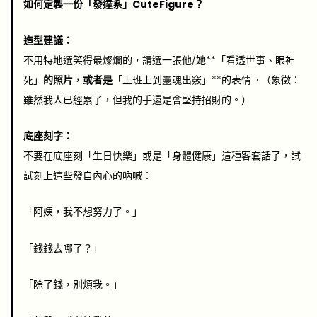
如何定製一份「發達系」CuteFigure？
造型建議：
不用特地選笑得最燦爛的，請選一張他/她**「看透世事、眼神
死」
的照片，或者是
「上班上到靈魂出竅」**的表情。（象徵：
雖然我人已經累了，但我的手還是會堅持招財的。）
底座刻字：
不要在底座刻「生日快樂」或是「身體健康」這種客套話了，試
試刻上這些發自內心的吶喊：
「阿姨，我不想努力了。」
「錢錢去哪了？」
「除了錢，別煩我。」