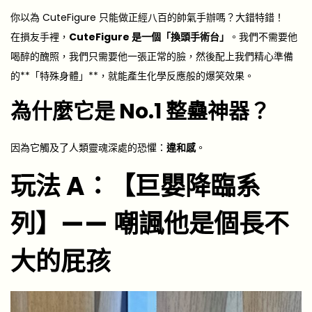
你以為 CuteFigure 只能做正經八百的帥氣手辦嗎？大錯特錯！
在損友手裡，
CuteFigure 是一個「換頭手術台」
。我們不需要他
喝醉的醜照，我們只需要他一張正常的臉，然後配上我們精心準備
的**「特殊身體」**，就能產生化學反應般的爆笑效果。
為什麼它是 No.1 整蠱神器？
因為它觸及了人類靈魂深處的恐懼：
違和感
。
玩法 A：【巨嬰降臨系
列】—— 嘲諷他是個長不
大的屁孩