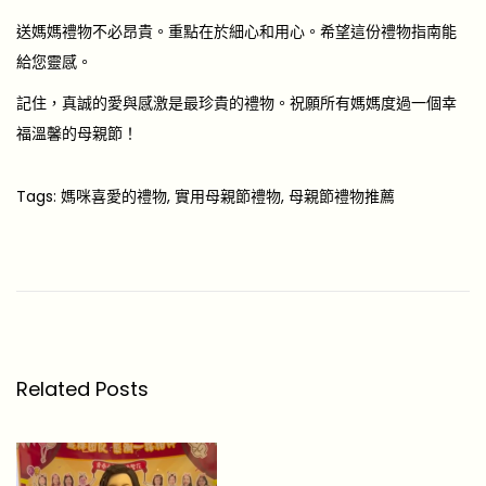
送媽媽禮物不必昂貴。重點在於細心和用心。希望這份禮物指南能
給您靈感。
記住，真誠的愛與感激是最珍貴的禮物。祝願所有媽媽度過一個幸
福溫馨的母親節！
Tags
:
媽咪喜愛的禮物
,
實用母親節禮物
,
母親節禮物推薦
【
繡
球
花
2
0
Related Posts
2
6
】