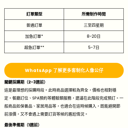
訂單類型
所需制作時間
普通訂單
三至四星期
加急訂單*
8-20日
超急訂單**
5-7日
Whats
A
pp 了解更多
客制化人像公仔
關鍵採購期（2-3週前）
這是最理想的採購時段。此時商品選擇較為齊全，價格也相對穩
定。餐廳訂位、SPA預約等體驗類服務，建議在此階段完成預訂。一
般商品如保養品、家居用品等，也適合在這時候購入，既能避開節
前漲價，又不會遇上需要訂貨等候的尷尬情況。
最後準備期（1週前）