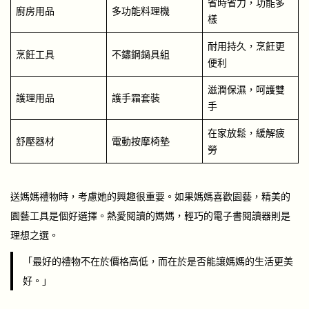
省時省力，功能多
廚房用品
多功能料理機
樣
耐用持久，烹飪更
烹飪工具
不鏽鋼鍋具組
便利
滋潤保濕，呵護雙
護理用品
護手霜套裝
手
在家放鬆，緩解疲
舒壓器材
電動按摩椅墊
勞
送媽媽禮物時，考慮她的興趣很重要。如果媽媽喜歡園藝，精美的
園藝工具是個好選擇。熱愛閱讀的媽媽，輕巧的電子書閱讀器則是
理想之選。
「最好的禮物不在於價格高低，而在於是否能讓媽媽的生活更美
好。」