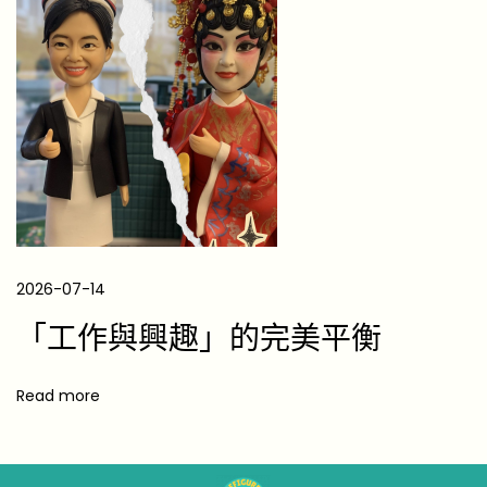
種
顏
色
背
後
的
意
義
｜
母
2026-07-14
親
「工作與興趣」的完美平衡
節
送
Read more
花
必
讀