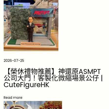
法
/
開
花
時
間
【
康
乃
2026-07-25
馨
【榮休禮物推薦】神還原ASMPT
花
公司大門！客製化微縮場景公仔 |
語
CuteFigureHK
大
全
Read more
】
8