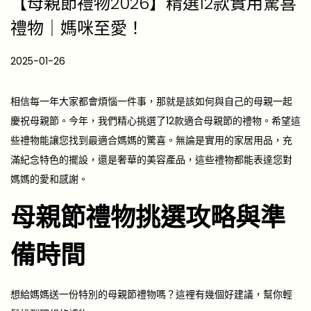
【母親節禮物2026】精選12款實用驚喜
禮物｜媽咪至愛！
P
2025-01-26
2
o
0
s
2
相信每一年大家都會煩惱一件事，那就是該如何與自己的母親一起
t
5
慶祝母親節。今年，我們精心挑選了12款適合母親節的禮物。希望這
e
-
些禮物能讓您找到最適合媽媽的驚喜。無論是實用的家居用品，充
d
1
滿紀念特色的擺設，還是奢華的美容產品，這些禮物都能表達您對
o
2
媽媽的愛和感謝。
n
-
母親節禮物挑選攻略與準
1
0
備時間
想給媽媽送一份特別的母親節禮物嗎？這裡有幾個好建議，幫你輕