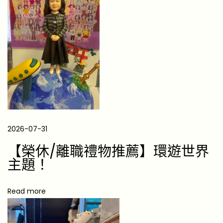
變
色
秘
訣
大
公
開
！
日
2026-07-31
本
品
【榮休/離職禮物推薦】環遊世界
種
主題！
/
養
Read more
護
方