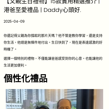
【父親生日禮物】15款實用精選推介 |
港爸至愛禮品 | Daddy心頭好.
P
2025-04-09
2
o
0
s
2
你還記得父親為你撐起的那片天嗎？他不管是教你學習，還是支持
t
5
你生活，他總是無條件地付出。生日快到了，現在是表達感激的好
e
-
時機了。
d
0
選擇一個特別的禮物，不僅能讓爸爸感受到你的心意。也能讓他的
o
5
生活更加便利。
n
-
個性化禮品
2
2