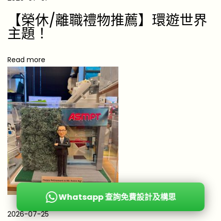
介
|
【榮休/離職禮物推薦】環遊世界
媽
主題！
咪
至
Read more
愛
推
薦
|
孝
心
之
選
T
o
Whatsapp 查詢免費設計及構思
p
2026-07-25