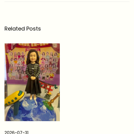
媽
生
日
禮
Related Posts
物
】
1
5
款
實
用
貼
心
精
選
推
2026-07-31