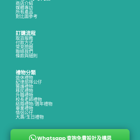
商店介紹
禮
媒體專訪
所有產品
給
對比圖參考
處
女
訂購流程
取貨服務
座
付款方式
常見問題
才
聯絡我們
條款與細則
不
會
禮物分類
被
退休禮物
紀律部隊公仔
默
醫護禮物
移民禮物
默
升職禮物
校長老師禮物
扣
結婚禮物/週年禮物
畢業禮物
分
情侶公仔
大壽/生日禮物
？
Whatsapp 查詢免費設計及構思