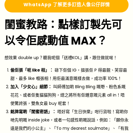
Whats
A
pp 了解更多
訂造人像公仔詳情
閨蜜教路：點樣訂製先可
以令佢感動值 MAX？
想效果 double up？聽我呢個「送禮KOL」講，跟住做就啱！
偷佢張「呃 like 相」：
碌下佢個 IG，搵張佢 P 得最靚、笑容最
甜、最多 like 嗰張相！用佢最滿意嘅樣去做，成功率 100%！
加入「少女心」細節：
叫師傅加啲 Bling Bling 嘅嘢、粉色系嘅
花花、或者佢隻貓貓狗狗，總之將所有佢鍾意嘅元素 all in！唔
使驚誇張，雙魚女最 buy 呢套！
銘牌寫啲「閨蜜密語」：
唔好寫「生日快樂」咁行貨啦！寫啲你
哋先明嘅 inside joke，或者一句感性啲嘅說話，例如：「願你永
遠是我們的小公主」、「To my dearest soulmate」、「有我