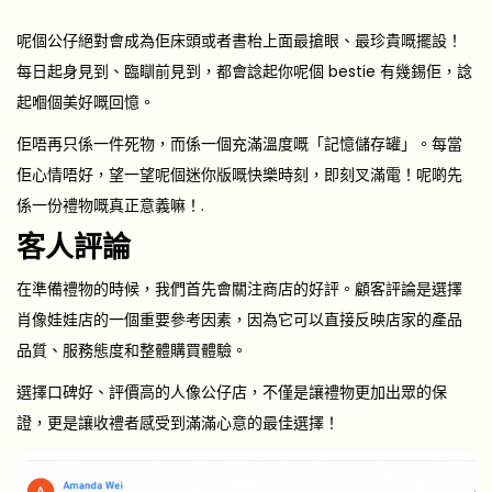
呢個公仔絕對會成為佢床頭或者書枱上面最搶眼、最珍貴嘅擺設！
每日起身見到、臨瞓前見到，都會諗起你呢個 bestie 有幾錫佢，諗
起嗰個美好嘅回憶。
佢唔再只係一件死物，而係一個充滿溫度嘅「記憶儲存罐」。每當
佢心情唔好，望一望呢個迷你版嘅快樂時刻，即刻叉滿電！呢啲先
係一份禮物嘅真正意義嘛！.
客人評論
在準備禮物的時候，我們首先會關注商店的好評。顧客評論是選擇
肖像娃娃店的一個重要參考因素，因為它可以直接反映店家的產品
品質、服務態度和整體購買體驗。
選擇口碑好、評價高的人像公仔店，不僅是讓禮物更加出眾的保
證，更是讓收禮者感受到
滿滿心意的最佳選擇
！