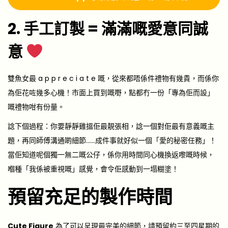
2. 手工訂製 = 滿滿嘅愛意同誠
意
雙魚女最 a p p r e c i a t e 嘅，從來都唔係件禮物有幾貴，而係你
為佢花咗幾多心機！市面上買到嘅嘢，點都冇一份「專為佢而設」
嘅禮物咁有份量。
諗下個過程：你要靜靜雞搵佢最靚張相，諗一個對佢最有意義嘅主
題，再同師傅溝通啲細節……成件事就好似一個「愛的秘密任務」！
當佢知道呢個獨一無二嘅公仔，係你用時間同心機換返嚟嘅時候，
嗰種「我係被重視嘅」感覺，會令佢感動到一塌糊塗！
預留充足的製作時間
Cute Figure
為了可以呈現最完美的細節，請預留約三至四星期的