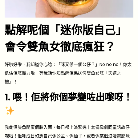
點解呢個「迷你版自己」
會令雙魚女徹底瘋狂？
好啦好啦，我知道你心諗：「咪又係一個公仔？」No no no！你太
低估佢嘅魔力啦！等我話你知點解佢係送俾雙魚女嘅「天選之
禮」！
1. 喂！佢將你個夢變咗出嚟呀！
我哋個雙魚閨蜜個腦入面，每日都上演緊幾十套偶像劇同童話故仔
㗎啦！佢哋成日幻想自己係公主、係仙子，或者係某個浪漫電影嘅