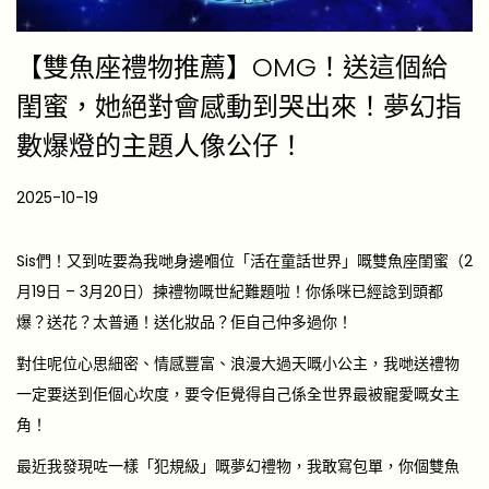
【雙魚座禮物推薦】OMG！送這個給
閨蜜，她絕對會感動到哭出來！夢幻指
數爆燈的主題人像公仔！
P
2025-10-19
2
o
0
s
2
Sis們！又到咗要為我哋身邊嗰位「活在童話世界」嘅雙魚座閨蜜（2
t
6
月19日 – 3月20日）揀禮物嘅世紀難題啦！你係咪已經諗到頭都
e
-
爆？送花？太普通！送化妝品？佢自己仲多過你！
d
0
對住呢位心思細密、情感豐富、浪漫大過天嘅小公主，我哋送禮物
o
4
一定要送到佢個心坎度，要令佢覺得自己係全世界最被寵愛嘅女主
n
-
角！
1
最近我發現咗一樣「犯規級」嘅夢幻禮物，我敢寫包單，你個雙魚
7