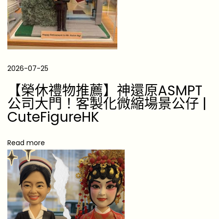
物
包
佢
玩
到
2026-07-25
唔
【榮休禮物推薦】神還原ASMPT
捨
公司大門！客製化微縮場景公仔 |
得
CuteFigureHK
放
手
Read more
！
【
處
女
座
送