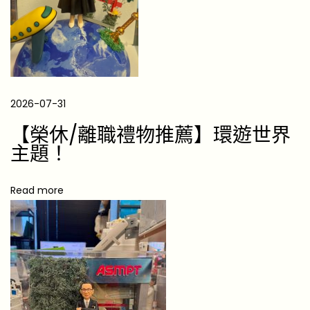
古
靈
精
怪
嘅
2026-07-31
雙
子
【榮休/離職禮物推薦】環遊世界
座
主題！
？
呢
Read more
份
「
分
身
」
禮