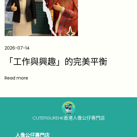
禮
求
生
指
南
】
2026-07-14
S
「工作與興趣」的完美平衡
.
O
Read more
.
S
.
！
如
CUTEFIGUREHK香港人像公仔專門店
何
送
人像公仔專門店