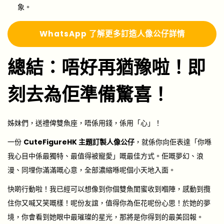
象。
Whats
A
pp 了解更多
訂造人像公仔詳情
總結：唔好再猶豫啦！即
刻去為佢準備驚喜！
姊妹們，送禮俾雙魚座，唔係用錢，係用「心」！
一份
CuteFigureHK 主題訂製人像公仔
，就係你向佢表達「你喺
我心目中係最獨特、最值得被寵愛」嘅最佳方式。佢嘅夢幻、浪
漫、同埋你滿滿嘅心意，全部濃縮喺呢個小天地入面。
快啲行動啦！我已經可以想像到你個雙魚閨蜜收到嗰陣，感動到攬
住你又喊又笑嘅樣！呢份友誼，值得你為佢花呢份心思！於她的夢
境，你會看到她眼中最璀璨的星光，那將是你得到的最美回報。