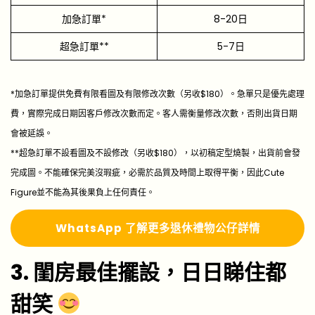
加急訂單*
8-20日
超急訂單**
5-7日
*加急訂單提供免費有限看圖及有限修改次數（另收$180）。急單只是優先處理
費，實際完成日期因客戶修改次數而定。客人需衡量修改次數，否則出貨日期
會被延誤。
**超急訂單不設看圖及不設修改（另收$180），以初稿定型燒製，出貨前會發
完成圖。不能確保完美沒瑕疵，必需於品質及時間上取得平衡，因此Cute
Figure並不能為其後果負上任何責任。
WhatsApp 了解更多
退休禮物公仔詳情
3. 閨房最佳擺設，日日睇住都
甜笑