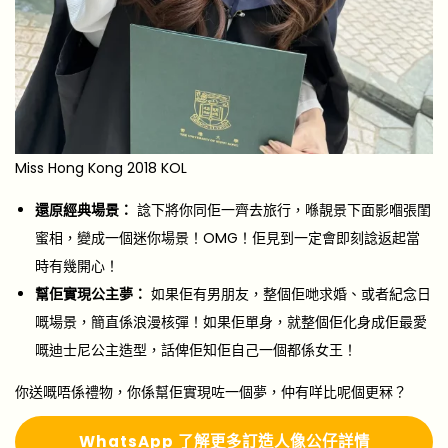
Miss Hong Kong 2018 KOL
還原經典場景：
諗下將你同佢一齊去旅行，喺靚景下面影嗰張閨
蜜相，變成一個迷你場景！OMG！佢見到一定會即刻諗返起當
時有幾開心！
幫佢實現公主夢：
如果佢有男朋友，整個佢哋求婚、或者紀念日
嘅場景，簡直係浪漫核彈！如果佢單身，就整個佢化身成佢最愛
嘅迪士尼公主造型，話俾佢知佢自己一個都係女王！
你送嘅唔係禮物，你係幫佢實現咗一個夢，仲有咩比呢個更冧？
Whats
A
pp 了解更多
訂造人像公仔詳情