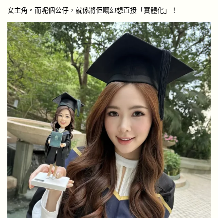
女主角。而呢個公仔，就係將佢嘅幻想直接「實體化」！