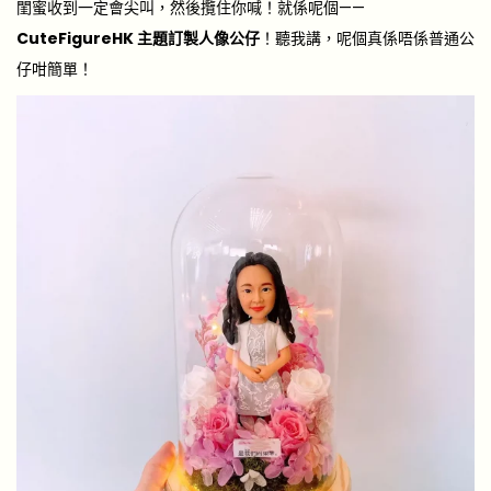
閨蜜收到一定會尖叫，然後攬住你喊！就係呢個——
CuteFigureHK 主題訂製人像公仔
！聽我講，呢個真係唔係普通公
仔咁簡單！