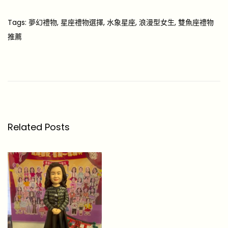
Tags
:
夢幻禮物
,
星座禮物選擇
,
水象星座
,
浪漫型女生
,
雙魚座禮物
推薦
【
雙
子
座
送
咩
Related Posts
禮
物
好
】
想
氹
掂