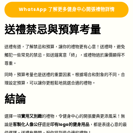
Whats
A
pp 了解更多
健身中心開張禮物詳情
送禮禁忌與預算考量
送禮有道，了解禁忌和預算，讓你的禮物更有心意！送禮時，避免
觸犯一些常見的禁忌，如送鐘寓意「終」，或禮物過於廉價顯得不
尊重。
同時，預算考量也是送禮的重要因素。根據場合和對象的不同，合
理設定預算，可以讓你更輕鬆地挑選合適的禮物。
結論
選擇一項
實用
又別緻
的禮物，令健身中心的開張慶典更添風采！無
論是
客製化人像公仔
還是
印有logo的健身用品
，都是表達心意的最
佳選擇。送禮有學問，祝你找到最合適的禮物！