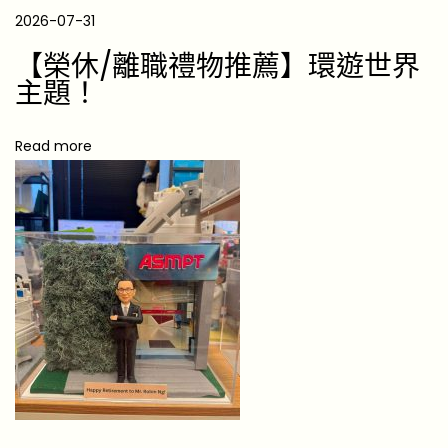
高
2026-07-31
質
【榮休/離職禮物推薦】環遊世界
之
主題！
選
【
2
Read more
0
2
6
香
港
】
美
容
院
開