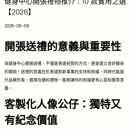
健身中心開張禮物推介｜10 款實用之選
【2026】
P
2025-05-09
2
o
0
s
開張送禮的意義與重要性
2
t
5
e
-
為
健身中心開張送禮
，不僅是表達祝賀的方式，更是建立良好關係
d
1
的開始！送禮的意義在於表達對新事業的支持和祝福，同時也能提
o
2
升品牌形象。選擇合適的禮物，能夠讓你的祝福更有心意和實質意
n
-
義。
1
客製化人像公仔：獨特又
2
有
紀念價值