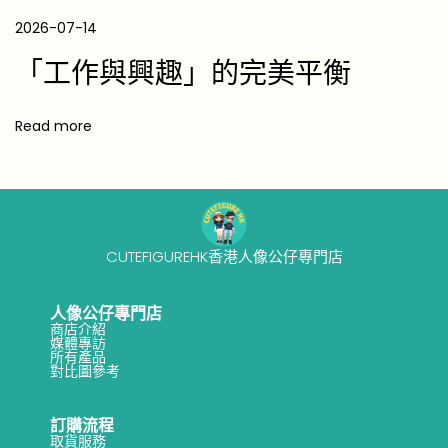
2
2026-07-14
0
2
「工作與興趣」的完美平衡
6
】
Read more
CUTEFIGUREHK香港人像公仔專門店
人像公仔專門店
商店介紹
媒體專訪
所有產品
對比圖參考
訂購流程
取貨服務