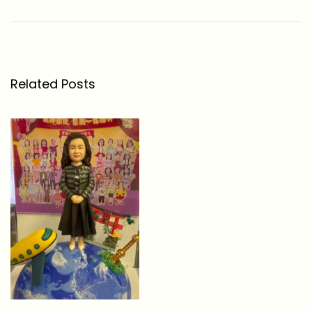
5
0
0
0
Related Posts
蚊
禮
物
推
介
｜
2
0
款
奢
華