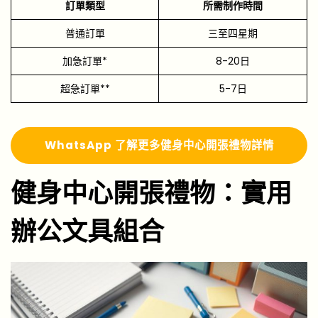
訂單類型
所需制作時間
普通訂單
三至四星期
加急訂單*
8-20日
超急訂單**
5-7日
Whats
A
pp 了解更多
健身中心開張禮物詳情
健身中心開張禮物：實用
辦公文具組合