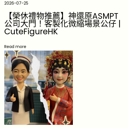
張
2026-07-25
禮
【榮休禮物推薦】神還原ASMPT
物
公司大門！客製化微縮場景公仔 |
推
CuteFigureHK
介
｜
Read more
1
0
款
雅
致
實
用
之
選
【