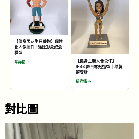
【健身男友生日禮物】個性
化人像擺件 | 強壯形象紀念
模型
【健身主題人像公仔】
睇詳情 →
IFBB 舞台奪冠造型｜舉牌
頒獎版
睇詳情 →
對比圖