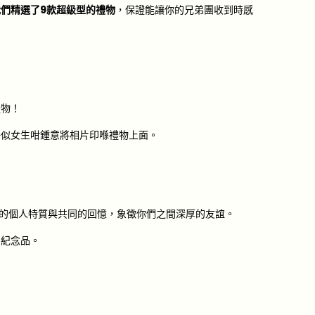
我們精選了9款超級型的禮物
，保證能讓你的兄弟團收到時感
禮物！
好似女生咁鍾意將相片印喺禮物上面。
朋友的個人特質與共同的回憶，象徵你們之間深厚的友誼。
的紀念品。