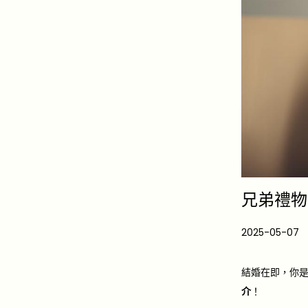
兄弟禮物 
P
2025-05-07
2
o
0
s
2
結婚在即，你
t
6
介
！