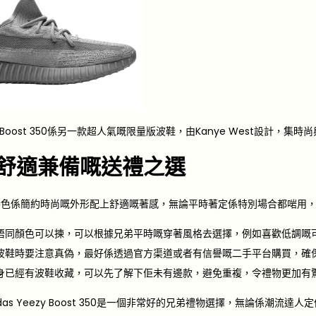
eezy Boost 350係另一款超人氣嘅限量版波鞋，由Kanye West設
舒適兼備嘅送禮之選
嘅特色係簡約時尚嘅外形配上舒適嘅著感，無論平時著定係特別場合都啱用
唔同顏色可以揀，可以根據兄弟平時嘅穿著風格去選擇，例如喜歡低調嘅
zy波鞋時要注意真偽，最好係透過官方渠道或者有信譽嘅二手平台購買，確
身已經有波鞋收藏，可以先了解下佢未有邊款，避免重複，令禮物更加有
das Yeezy Boost 350是一個非常好的兄弟禮物選擇，無論係潮流