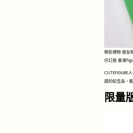
移民禮物
朋友移
仔訂造 香港fig
CUTEFIG
感的紀念品，
限量版