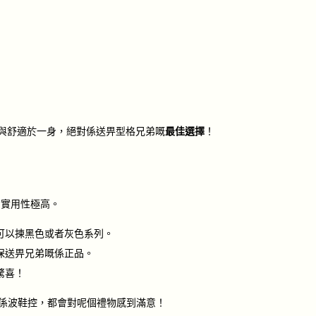
計，集時尚與舒適於一身，絕對係送畀型格兄弟嘅
最佳選擇
！
，實用性極高。
可以揀黑色或者灰色系列。
保送畀兄弟嘅係正品。
驚喜！
達人定係波鞋控，都會對呢個禮物感到滿意！