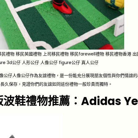
民禮物 移民英國禮物 上司移民禮物 移民farewell禮物 移民禮物香港
ure 3d公仔 人形公仔 人像公仔 figure公仔 真人公仔
URE人像公仔人像公仔作為友誼禮物，是一份能充分展現朋友個性與你們情
能長久保存，見證你們的友誼如同這份禮物一般珍貴而獨特。
波鞋禮物推薦：Adidas Yeez