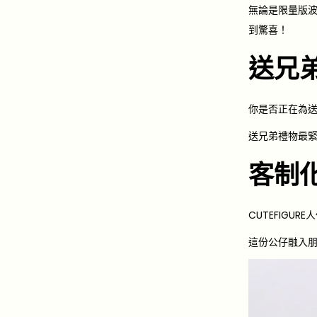
e
-
無論是限量版
d
0
到驚喜！
o
4
送兄
n
-
1
7
你是否正在為
送兄弟禮物最
客制
CUTEFIG
這份公仔融入