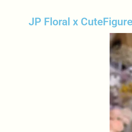
JP Floral x CuteFigur