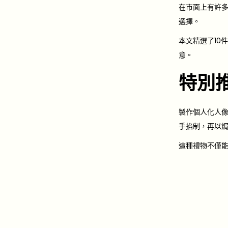
e
-
在市面上有許
d
0
選擇。
o
6
本文精選了10
n
-
意。
0
7
特別
製作個人化人像
手掐制，再以焗爐
這種禮物不僅