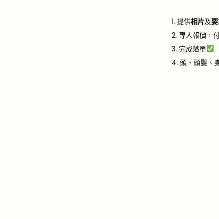
1. 提供
相片
及
要
2. 專人報價，
3. 完成落單
4. ​​頭、