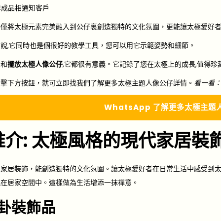
，影成品相通知客戶
不僅將太極元素完美融入到公仔裏創造獨特的文化氛圍，更能讓太極愛好
說,它同時也是個很好的教學工具，您可以用它示範姿勢和細節。
用和
擺放
太極人像公仔
,它都很有意義。它記錄了您在太極上的成長,值得珍
點擊下方按鈕，就可立即找我們了解更多太極主題人像公仔詳情。
看一看
Whats
A
pp 了解更多
太極主題
推介: 太極風格的現代家居裝
入家居裝飾，能創造獨特的文化氛圍。讓太極愛好者在日常生活中感受到
現在居家空間中。這樣做為生活增添一抹禪意。
卦裝飾品