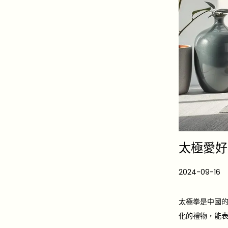
太極愛好
P
2024-09-16
2
o
0
s
2
太極拳是中國
t
5
化的禮物，能