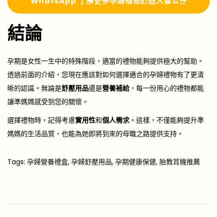
Whats
A
pp 了解更多
孕婦禮物訂造人像公仔
結論
孕期是女性一生中的特殊階段，適當的禮物能夠提供極大的幫助。
透過前面的介紹，您現在應該對如何選擇適合的孕婦禮物有了更清
晰的認識。無論是
舒壓用品
還是
營養補給
，每一份用心的禮物都能
讓準媽媽感受到您的關懷。
選擇禮物時，記得考慮
實用性
和
個人需求
。這樣，不僅能夠提升準
媽媽的生活品質，也能為她即將到來的母職之路提供支持。
Tags
:
孕婦營養禮盒
,
孕婦舒壓用品
,
孕期健康保健
,
胎教耳機推薦
$
1
0
0