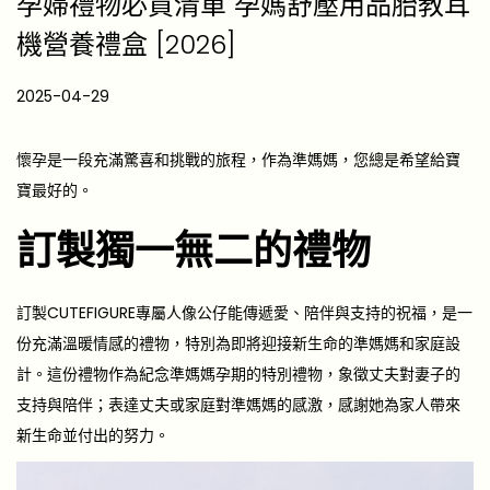
孕婦禮物必買清單 孕媽舒壓用品胎教耳
機營養禮盒 [2026]
P
2025-04-29
2
o
0
s
2
懷孕是一段充滿驚喜和挑戰的旅程，作為準媽媽，您總是希望給寶
t
5
寶最好的。
e
-
訂製獨一無二的禮物
d
1
o
2
n
-
訂製CUTEFIGURE專屬人像公仔能傳遞愛、陪伴與支持的祝福，是一
1
份充滿
溫暖情感的禮物
，特別為即將迎接新生命的準媽媽和家庭設
2
計。這份禮物作為紀念準媽媽孕期的特別禮物，象徵丈夫對妻子的
支持與陪伴；表達丈夫或家庭對準媽媽的感激，感謝她為家人帶來
新生命並付出的努力。