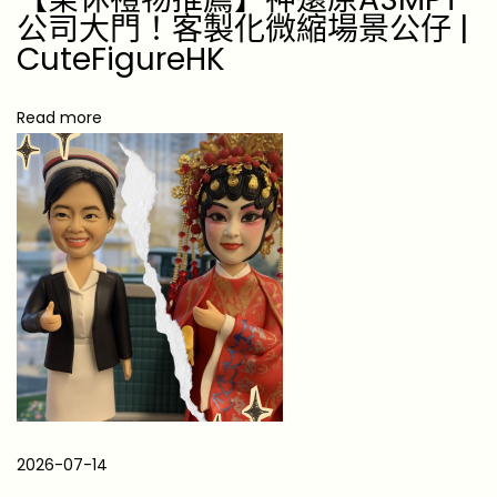
公司大門！客製化微縮場景公仔 |
選
CuteFigureHK
1
0
Read more
件
本
地
人
至
愛
輕
奢
好
物
[
2
2026-07-14
0