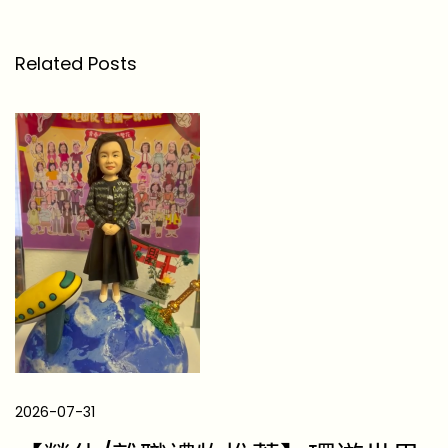
0
入
Related Posts
伙
禮
物
推
介
實
用
家
品
創
意
餐
2026-07-31
具
最