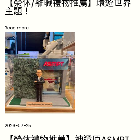
【榮休/離職禮物推薦】環遊世界
窩
主題！
心
[
Read more
2
0
2
6
]
送
給
自
己
的
禮
2026-07-25
物
【榮休禮物推薦】神還原ASMPT
精