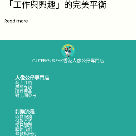
「工作與興趣」的完美平衡
2
6
Read more
]
CUTEFIGUREHK香港人像公仔專門店
人像公仔專門店
商店介紹
媒體專訪
所有產品
對比圖參考
訂購流程
取貨服務
付款方式
常見問題
聯絡我們
條款與細則