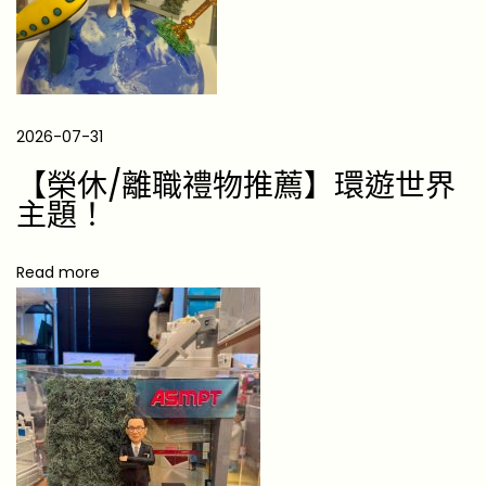
受
歡
迎
的
寵
2026-07-31
物
【榮休/離職禮物推薦】環遊世界
禮
主題！
物
清
Read more
單
2
0
2
6
風
水