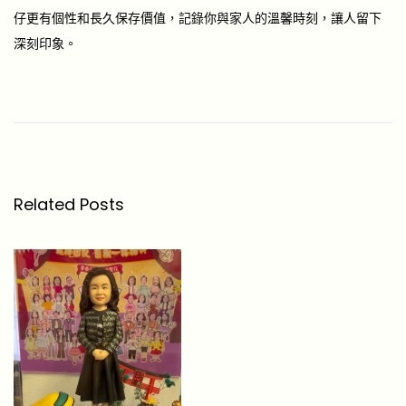
仔更有個性和長久保存價值，記錄你與家人的溫馨時刻，讓人留下
深刻印象。
愛
寵
人
士
必
Related Posts
看
！
2
0
2
6
年
最