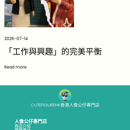
南
（
2
0
2
2026-07-14
6
「工作與興趣」的完美平衡
風
水
佈
Read more
局
）
CUTEFIGUREHK香港人像公仔專門店
人像公仔專門店
商店介紹