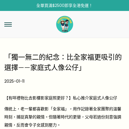
全單買滿$2500即享全港免運！
「獨一無二的紀念：比全家福更吸引的
選擇——家庭式人像公仔」
P
2025-01-11
2
o
0
s
2
【有咩禮物比去影樓影家庭照更好？】私心推介家庭式人像公仔
t
5
傳統上，老一輩都喜歡影「全家福」，用作記錄著全家團聚的溫馨
e
-
時刻，捕捉真摯的親情。但隨著時代的更替，父母若過份刻意強調
d
0
親情，反而會令子女感到壓力。