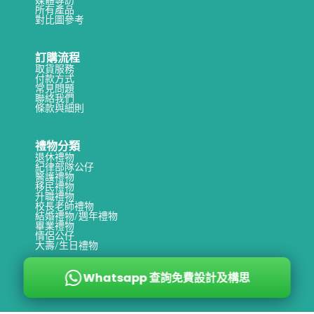
媒體專訪
所有產品
對比圖參考
訂購流程
取貨服務
付款方式
常見問題
聯絡我們
條款與細則
禮物分類
退休禮物
紀律部隊公仔
醫護禮物
移民禮物
升職禮物
校長老師禮物
結婚禮物/週年禮物
畢業禮物
情侶公仔
大壽/生日禮物
Whatsapp 查詢免費設計及構思