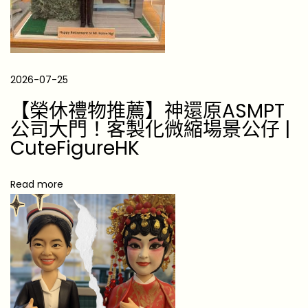
禁
忌
與
佈
局
2026-07-25
建
【榮休禮物推薦】神還原ASMPT
議
公司大門！客製化微縮場景公仔 |
，
CuteFigureHK
趨
吉
Read more
避
凶
的
必
備
指