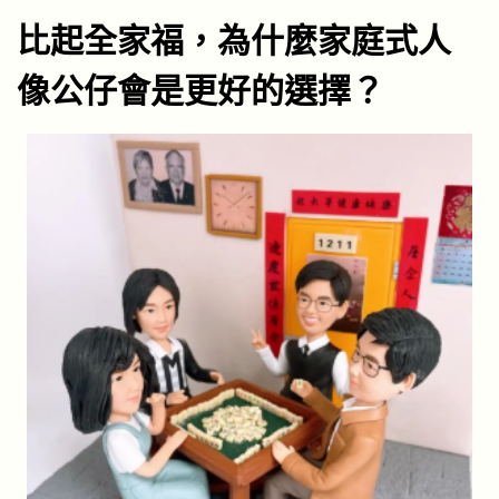
o
4
比起全家福，為什麼家庭式人
n
-
0
像公仔會是更好的選擇？
1