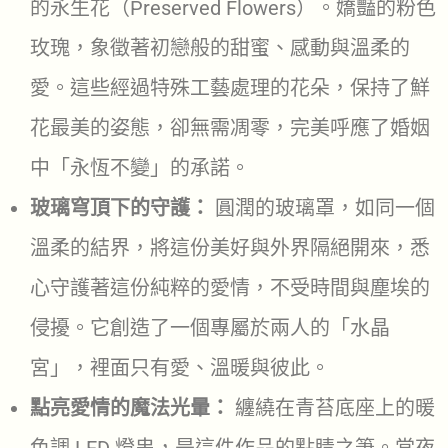
的永生花（Preserved Flowers）。嬌豔的粉色
玫瑰，象徵著初戀般的甜蜜、感動與溫柔的
愛。這些經過特殊工藝處理的花朵，保持了鮮
花最美的姿態，卻無需凋零，完美呼應了婚姻
中「永恆不變」的承諾。
玻璃穹頂下的守護：
圓潤的玻璃罩，如同一個
溫柔的結界，將這份美好與外界隔絕開來，悉
心守護著這份純粹的愛情，不受時間與塵埃的
侵擾。它創造了一個專屬於兩人的「水晶
宮」，裡面只有愛、溫暖與彼此。
點亮愛情的魔法光暈：
纏繞在青苔底座上的暖
色調 LED 燈串，是這件作品的點睛之筆。當夜