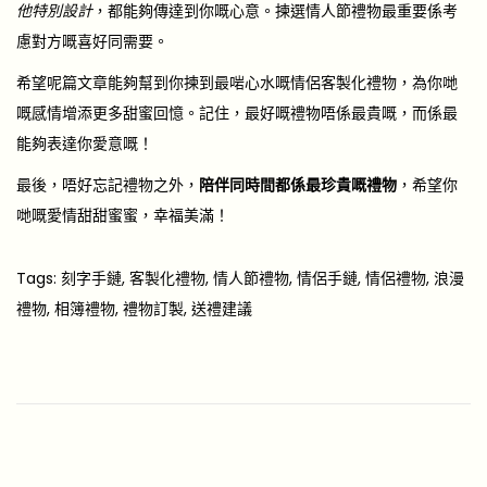
他特別設計
，都能夠傳達到你嘅心意。揀選情人節禮物最重要係考
慮對方嘅喜好同需要。
希望呢篇文章能夠幫到你揀到最啱心水嘅情侶客製化禮物，為你哋
嘅感情增添更多甜蜜回憶。記住，最好嘅禮物唔係最貴嘅，而係最
能夠表達你愛意嘅！
最後，唔好忘記禮物之外，
陪伴同時間都係最珍貴嘅禮物
，希望你
哋嘅愛情甜甜蜜蜜，幸福美滿！
Tags
:
刻字手鏈
,
客製化禮物
,
情人節禮物
,
情侶手鏈
,
情侶禮物
,
浪漫
禮物
,
相簿禮物
,
禮物訂製
,
送禮建議
女
朋
友
禮
物