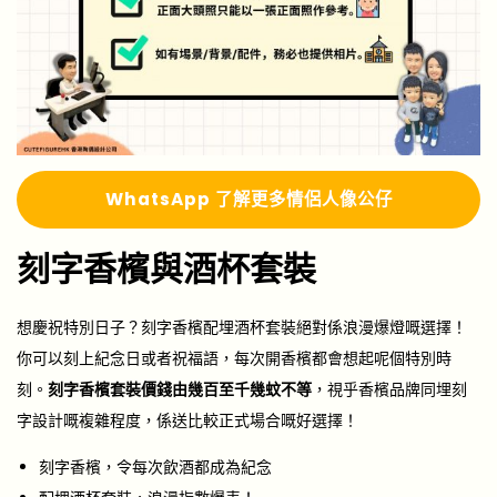
Whats
A
pp 了解更多
情侶人像公仔
刻字香檳與酒杯套裝
想慶祝特別日子？刻字香檳配埋酒杯套裝絕對係浪漫爆燈嘅選擇！
你可以刻上紀念日或者祝福語，每次開香檳都會想起呢個特別時
刻。
刻字香檳套裝價錢由幾百至千幾蚊不等
，視乎香檳品牌同埋刻
字設計嘅複雜程度，係送比較正式場合嘅好選擇！
刻字香檳，令每次飲酒都成為紀念