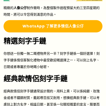
精緻的
人像公仔
制作需時，為整個製作過程預留大約三至四星期的
時間，將可以令您得到滿意的作品。
Whats
A
pp 了解更多
情侶人像公仔
精選刻字手鏈
你想送一份獨一無二嘅禮物畀另一半？刻字手鏈係一個好選擇！刻
字手鏈係情侶客製化禮物中最受歡迎嘅選擇之一，可以刻上名字、
日期或者專屬於你哋嘅小秘密。
經典款情侶刻字手鏈
經典款情侶刻字手鏈通常設計簡約，用料上乘，可以係純銀、玫瑰
金或者不鏽鋼材質，戴起嚟百搭又耐用。想揀經典款手鏈，可以考
慮刻上對方名字、相識日期，甚至係一句簡短嘅愛的宣言，簡單而