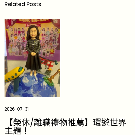
實
Related Posts
用
T
o
p
1
2
生
活
神
器
冧
爆
2026-07-31
女
友
【榮休/離職禮物推薦】環遊世界
[
主題！