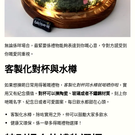
無論係咩場合，最緊要係禮物能夠表達到你嘅心意，令對方感受到
你嘅愛同重視。
客製化對杯與水樽
如果想揀啲日常用得著嘅禮物，
客製化對杯同水樽就啱晒你啦
，實
用又有紀念價值。
對杯可以揀陶瓷、玻璃或者不鏽鋼材質
，刻上你
哋嘅名字、紀念日或者可愛圖案，每日飲水都甜在心頭。
客製化水樽，除咗實用之外，仲可以鼓勵大家多飲水
健康又環保，係一舉多得嘅禮物選擇！