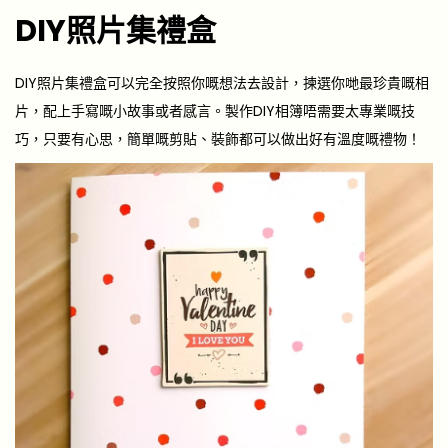
DIY照片集禮盒
DIY照片集禮盒可以完全按照你嘅想法去設計，揀選你哋最珍貴嘅相
片，配上手寫嘅小故事或者感言。製作DIY相簿唔需要太專業嘅技
巧，只要有心思，簡單嘅剪貼、裝飾都可以做出好有溫度嘅禮物！