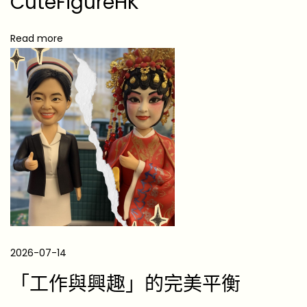
CuteFigureHK
o
p
Read more
9
有
心
意
禮
物
推
介
2026-07-14
「工作與興趣」的完美平衡