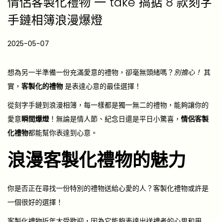
情侶客製化禮物 一 take 搞掂 8 款刻字
手鏈相簿浪漫爆燈
P
2025-05-07
2
o
0
s
2
想為另一半準備一份充滿愛意的禮物，卻毫無頭緒嗎？
別擔心！
其
t
6
實，
客製化的禮物
是表達心意的最佳選擇！
e
-
從刻字手鏈到浪漫相簿，每一樣都是獨一無二的禮物，能夠讓你的
d
0
愛意
瞬間爆燈
！無論是情人節、紀念日還是平日小驚喜，
情侶客製
o
4
化禮物
都能幫你表達到心意。
n
-
浪漫客製化禮物的魅力
1
7
你是否正在尋找一份特別的禮物送給心愛的人？客製化禮物或許是
一個很好的選擇！
客製化禮物近年大受歡迎，因為它能夠表達出送禮者的心思和用