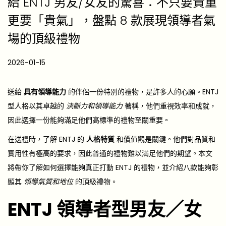
給 ENTJ 男友/女友的驚喜：不只要貴重
更要「貴氣」，盤點 8 款展現領導者氣
場的頂級禮物
P
2026-01-15
2
o
0
s
2
送給
具有領導能力
的伴侶一份特別的禮物，是許多人的心願。ENTJ
t
6
型人格以其卓越的
決斷力和領導能力
著稱，他們重視效率和成就，
e
-
因此選擇一份能夠滿足他們高標準的禮物至關重要。
d
0
在送禮時，了解 ENTJ 的
人格特質
和價值觀是關鍵。他們對品質和
o
6
實用性有極高的要求，因此普通的禮物難以滿足他們的期望。本文
n
-
將帶你了解如何選擇能夠真正打動 ENTJ 的禮物，並介紹八款能夠彰
0
顯其
領導氣質和地位
的頂級禮物。
3
ENTJ 領導者型男友／女