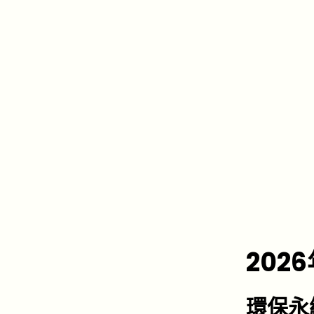
202
環保永