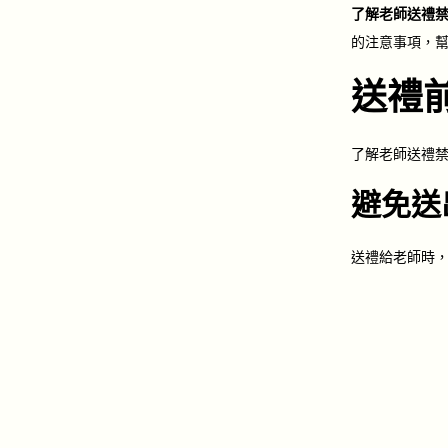
e
-
了解老師送禮
d
1
的注意事項，
o
2
送禮
n
-
1
2
了解老師送禮
避免送
送禮給老師時