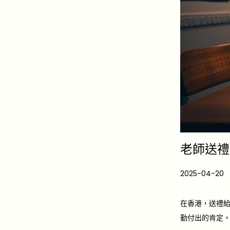
老師送禮
P
2025-04-20
2
o
0
s
2
在香港，送禮
t
5
勤付出的肯定