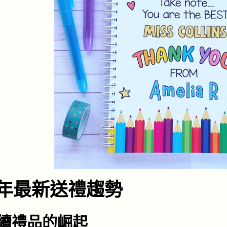
6年最新送禮趨勢
續禮品的崛起