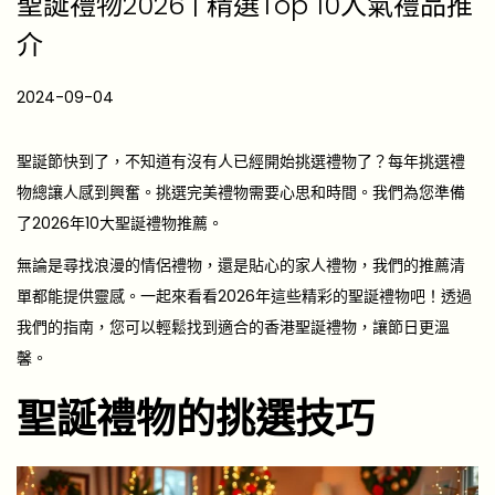
聖誕禮物2026 | 精選Top 10人氣禮品推
介
P
2024-09-04
2
o
0
s
2
聖誕節快到了，不知道有沒有人已經開始挑選禮物了？每年挑選禮
t
6
物總讓人感到興奮。挑選完美禮物需要心思和時間。我們為您準備
e
-
了2026年10大聖誕禮物推薦。
d
0
無論是尋找浪漫的情侶禮物，還是貼心的家人禮物，我們的推薦清
o
4
單都能提供靈感。一起來看看2026年這些精彩的聖誕禮物吧！透過
n
-
我們的指南，您可以輕鬆找到適合的香港聖誕禮物，讓節日更溫
1
馨。
7
聖誕禮物的挑選技巧