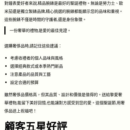
對鐘表愛好者來說,精品腕錶是最好的聖誕禮物。無論是勞力士、歐
米茄還是獨立製錶品牌,精心挑選的腕錶都能顯示您的品味和重視。
這些腕錶不僅是時間的守護者,還是身份象徵。
一份奢華的禮物,是愛的最佳見證。
選購奢侈品時,請記住這些建議：
考慮收禮者的個人品味與風格
選擇經典款式或本季熱門新品
注意產品的品質與工藝
設定合適的預算
雖然奢侈品價格高，但其品質、設計和價值是值得的。送給摯愛奢
華禮物,能留下美好回憶,也能讓對方感受到您的愛。這個聖誕節,用奢
侈品送上祝福吧！
顧客五星好評