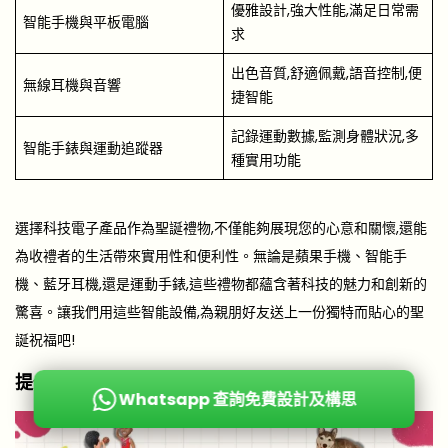
優雅設計,強大性能,滿足日常需
智能手機與平板電腦
求
出色音質,舒適佩戴,語音控制,便
無線耳機與音響
捷智能
記錄運動數據,監測身體狀況,多
智能手錶與運動追蹤器
種實用功能
選擇科技電子產品作為聖誕禮物,不僅能夠展現您的心意和關懷,還能
為收禮者的生活帶來實用性和便利性。無論是蘋果手機、智能手
機、藍牙耳機,還是運動手錶,這些禮物都蘊含著科技的魅力和創新的
驚喜。讓我們用這些智能設備,為親朋好友送上一份獨特而貼心的聖
誕祝福吧!
提供高品質的照片和資訊
Whatsapp 查詢免費設計及構思