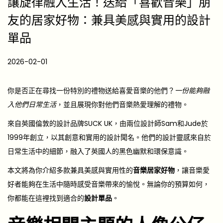
讓旋律融入生活！送給「喜歡音樂」朋
友的居家好物：兼具美感與實用的設計
單品
P
2026-02-01
2
o
0
s
2
你是否正在尋找一份特別的禮物送給喜愛音樂的他們？
一份能夠融
t
6
入他們日常生活
，並且展現你對他們音樂熱愛理解的禮物。
e
-
來自英國倫敦的設計品牌SUCK UK，由兩位設計師Sam和Jude於
d
0
1999年創立，以其創意和實用的設計聞名。他們的設計靈感來自於
o
2
日常生活中的細節，融入了英國人的黑色幽默和環保意識。
n
-
本文將為你介紹多款兼具美感與實用性的
音樂居家好物
，讓音樂愛
0
好者能夠在生活中隨時感受音樂帶來的愉悅。無論你的預算如何，
1
你都能在這裡找到適合的
設計單品
。