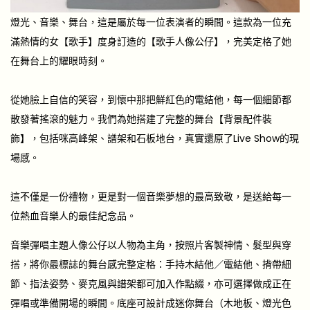
燈光、音樂、舞台，這是屬於每一位表演者的瞬間。這款為一位充
滿熱情的女【歌手】度身訂造的【歌手人像公仔】，完美定格了她
在舞台上的耀眼時刻。
從她臉上自信的笑容，到懷中那把鮮紅色的電結他，每一個細節都
散發著搖滾的魅力。我們為她搭建了完整的舞台【背景配件裝
飾】，包括咪高峰架、譜架和石板地台，真實還原了Live Show的現
場感。
這不僅是一份禮物，更是對一個音樂夢想的最高致敬，是送給每一
位熱血音樂人的最佳紀念品。
音樂彈唱主題人像公仔以人物為主角，按照片客製神情、髮型與穿
搭，將你最標誌的舞台感完整定格：手持木結他／電結他、揹帶細
節、指法姿勢、麥克風與譜架都可加入作點綴，亦可選擇做成正在
彈唱或準備開場的瞬間。底座可設計成迷你舞台（木地板、燈光色