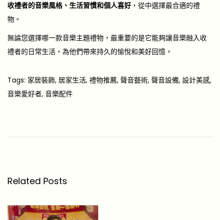
收禮者的音樂風格、生活習慣和個人喜好
，從中選擇最合適的禮
物。
無論您選擇哪一款音樂主題禮物，最重要的是它能夠讓音樂融入收
禮者的日常生活，為他們帶來持久的愉悅和美好回憶。
Tags
:
家居裝飾
,
居家生活
,
禮物推薦
,
聲音藝術
,
聲音設備
,
設計美感
,
音樂愛好者
,
音樂配件
「
喜
歡
足
球
」
Related Posts
不
只
是