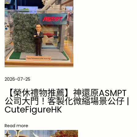
個
深
層
次
禮
物
靈
感
1
2026-07-25
0
【榮休禮物推薦】神還原ASMPT
大
公司大門！客製化微縮場景公仔 |
皮
CuteFigureHK
革
工
Read more
匠
禮