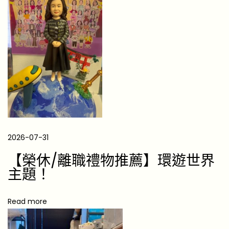
興
趣
，
更
是
信
仰
！
送
2026-07-31
給
球
【榮休/離職禮物推薦】環遊世界
迷
主題！
朋
友
Read more
的
5