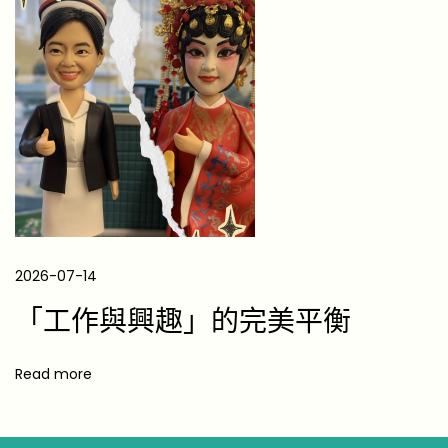
物
推
薦
｜
手
作
靈
魂
最
愛
2026-07-14
的
「工作與興趣」的完美平衡
職
人
Read more
選
物