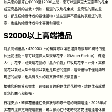
如果您的預算在$1000至$2000之間，您可以選擇更大更豪華的花束
或更高品質的盆栽。例如，精選的玫瑰花束或一盆高雅的蘭花盆
栽，都是送給退休者的最佳禮物。這些選擇不僅能夠表達您的敬
意，也能夠給退休者帶來喜悅和溫暖。
$2000以上高端禮品
對於高端禮品，$2000以上的預算可以讓您選擇最豪華和獨特的退
休送花禮物。您可以選擇大型豪華花束，如Moon Florist的「輝煌
人生」花束，或天晴花藝的「黑衣伯爵」紅玫瑰花束。此外，高檔
蘭花盆栽或大型金錢樹盆栽也是理想的選擇，這些禮物不僅能夠展
現您的誠意，也具有長久的觀賞價值和祝福意義。
根據您的預算和需求，選擇最合適的退休送花禮物，讓退休者感受
到您的關心和祝福。
行程安排，確保
花
禮能在最佳狀態和最合適的時間送達。2026年許
多
花
店提供定時配送服務，可以預約在特定時間將
花
禮送達退休儀