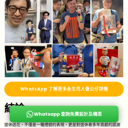
Whats
A
pp 了解更多
永生花人像公仔詳情
結論
Whatsapp 查詢免費設計及構思
退休送花，不僅是一種禮貌的表現，更是對退休者多年貢獻的感謝