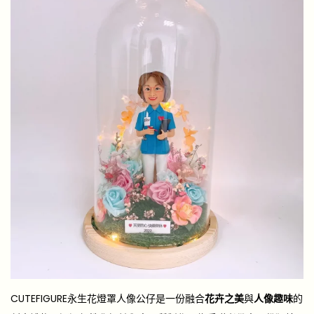
CUTEFIGURE永生花燈罩人像公仔是一份融合
花卉之美
與
人像趣味
的