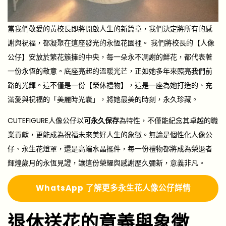
當我們敬愛的黃校長即將開啟人生的新篇章，我們決定將所有的感
謝與祝福，都凝聚在這座發光的永恆花園裡。 我們將校長的【人像
公仔】安放於繁花簇擁的中央，每一朵永不凋謝的鮮花，都代表著
一份永恆的敬意。底座亮起的溫暖光芒，正如她多年來照亮我們前
路的光輝。這不僅是一份【榮休禮物】，這是一座為她打造的、充
滿愛與祝福的「美麗時光囊」，將她最美的時刻，永久珍藏。
CUTEFIGURE人像公仔以
可永久保存
為特性，不僅能紀念其卓越的職
業貢獻，更能成為祝福未來美好人生的象徵。無論是個性化人像公
仔、永生花燈罩，還是高端水晶擺件，每一份禮物都將成為榮退者
輝煌歲月的永恆見證，讓這份榮耀與感謝歷久彌新，意義非凡。
Whats
A
pp 了解更多
永生花人像公仔詳情
退休送花的意義與象徵