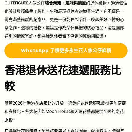
CUTEFIGURE人像公仔
結合榮耀、趣味與情感
的退休禮物，通過個性
化設計與精緻手工製作，生動展現退休者的職業生涯。它不僅是一
份充滿藝術感的紀念品，更是一份能長久陪伴、喚起美好回憶的心
意之作。這樣的禮物，無論是作為榮休典禮的核心禮品，還是團隊
送別的情感寄託，都將給退休者留下深刻的感動與回憶。
Whats
A
pp 了解更多
永生花人像公仔詳情
香港退休送花速遞服務比
較
隨著2026年香港花店服務的升級，退休送花速遞服務變得更加便捷
和多樣化。各大花店如Moon Florist和天晴花藝都提供全面的送花
服務。
在選擇送花服務時，您應該考慮以下幾個因素：配送範圍、時間準