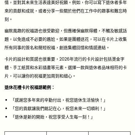
情，並對其未來生活表達美好祝願。例如，你可以寫下退休者多年
來的貢獻和成就，或者分享一些關於他們在工作中的趣事和難忘時
刻。
幽默風趣的祝福語也很受歡迎，但應確保幽默得體，不觸及敏感話
題，以免造成不必要的尷尬。如果是團體送花，可以在卡片上收集
所有同事的簽名和簡短祝福，創造集體回憶和情感連結。
卡片的設計和質感也很重要，2026年流行的卡片設計包括燙金字
體、手工紙質和水彩插畫等元素。選擇一款與退休者品味相符的卡
片，可以讓你的祝福更加周到和細心。
退休花禮卡片祝福語範例：
「感謝您多年來的辛勤付出，祝您退休生活愉快！」
「您的貢獻讓我們銘記在心，祝您未來一切順利！」
「退休是新的開始，祝您享受人生每一刻！」