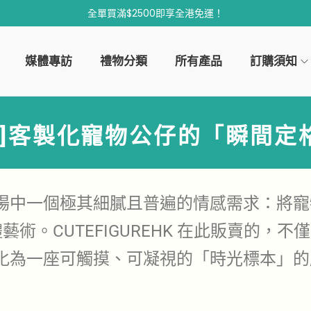
全單買滿$2500即享全港免運！
媒體專訪
禮物分類
所有產品
訂購須知
]客製化
寵物公仔
的「瞬間定
場中一個極其細膩且普遍的情感需求：將寵
術。CUTEFIGUREHK 在此販賣的，
化為一座可觸摸、可凝視的「時光標本」的