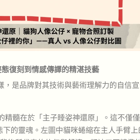
從姿態復刻到情感傳譯的精湛技藝
樣，是品牌對其技術與藝術理解力的自信宣
的精髓在於「主子睡姿神還原」。這不僅僅
態下的靈魂。左圖中貓咪蜷縮在主人手臂上