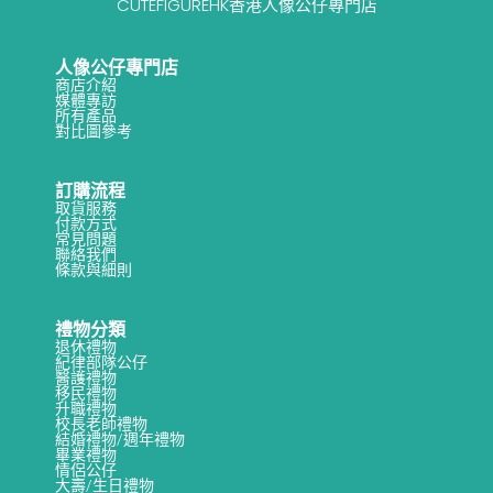
CUTEFIGUREHK香港人像公仔專門店
人像公仔專門店
商店介紹
媒體專訪
所有產品
對比圖參考
訂購流程
取貨服務
付款方式
常見問題
聯絡我們
條款與細則
禮物分類
退休禮物
紀律部隊公仔
醫護禮物
移民禮物
升職禮物
校長老師禮物
結婚禮物/週年禮物
畢業禮物
情侶公仔
大壽/生日禮物