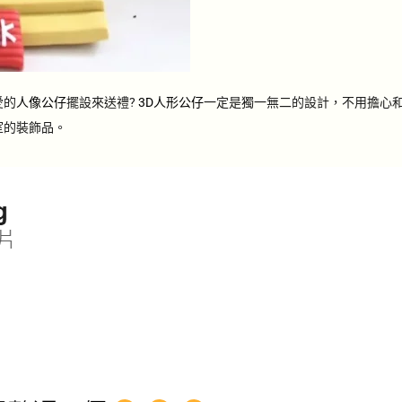
愛的
人像公仔
擺設來送禮?
3D人形公仔
一定是獨一無二的設計，不用擔心和
室的裝飾品。