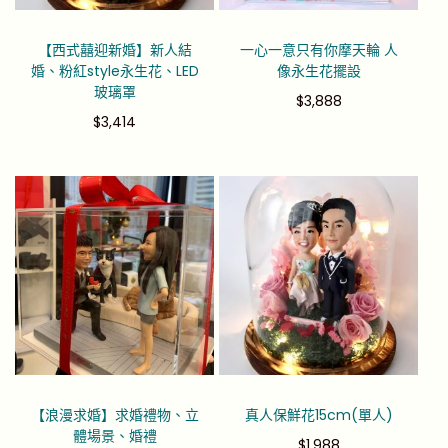
【西式囍迎新婚】新人結
一心一意只有你摩天輪 人
婚、粉紅style永生花、LED
像永生花擺設
玻璃罩
$
3,888
$
3,414
【浪漫求婚】求婚禮物、立
真人保鮮花15cm(單人)
體場景、婚禮
$
1,988