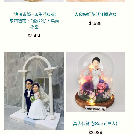
【浪漫求婚—永生花Q版】
人像保鮮花藍牙播放器
求婚禮物、Q版公仔、桌面
$
1,688
擺設
$
3,414
真人保鮮花18cm(單人)
$
2,088