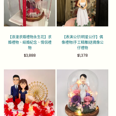
【浪漫求婚禮物永生花】求
【表演公仔|明星公仔】偶
婚禮物、結婚紀念、情侶禮
像禮物|手工精雕|送偶像公
物
仔禮物
$
3,888
$
1,378