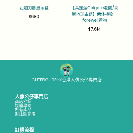
亞加力膠展示盒
【高露潔Colgate老闆/高
層地球主題】榮休禮物．
$
680
farewell禮物
$
7,614
CUTEFIGUREHK香港人像公仔專門店
人像公仔專門店
商店介紹
媒體專訪
所有產品
對比圖參考
訂購流程