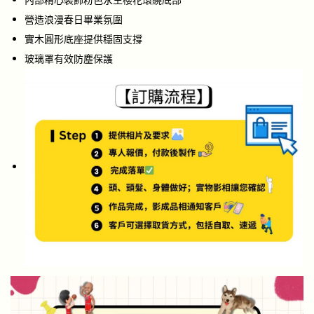
內部精心裝飾粉色永生櫻花環繞底部
營造浪漫春日畢業氛圍
實木圓形底座提供穩固支撐
玻璃罩有效防塵保護