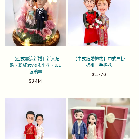
【西式囍迎新婚】新人結
【中式結婚禮物】中式馬褂
婚、粉紅style永生花、LED
裙褂、手捧花
玻璃罩
$
2,776
$
3,414