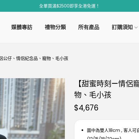
全單買滿$2500即享全港免運！
媒體專訪
禮物分類
所有產品
訂購須知
侶公仔、情侶紀念品、寵物、毛小孩
【甜蜜時刻—情侶
物、毛小孩
$
4,676
圖中為雙人18cm , 客人