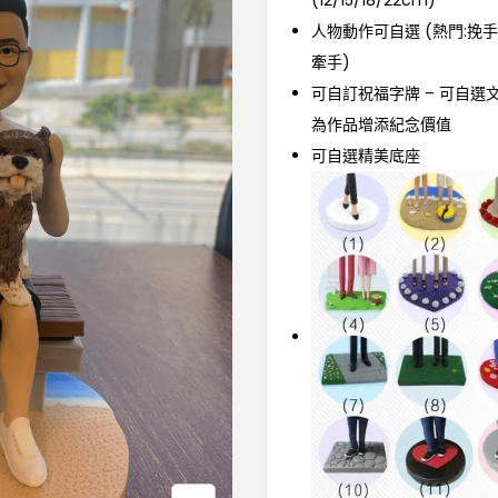
(12/15/18/22cm)
人物動作可自選 (熱門:挽
牽手)
可自訂祝福字牌 – 可自選
為作品增添紀念價值
可自選精美底座