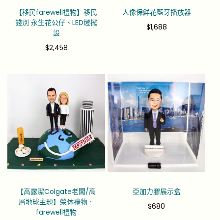
【移民farewell禮物】移民
人像保鮮花藍牙播放器
餞別 永生花公仔、LED燈擺
$
1,688
設
$
2,458
【高露潔Colgate老闆/高
亞加力膠展示盒
層地球主題】榮休禮物．
$
680
farewell禮物