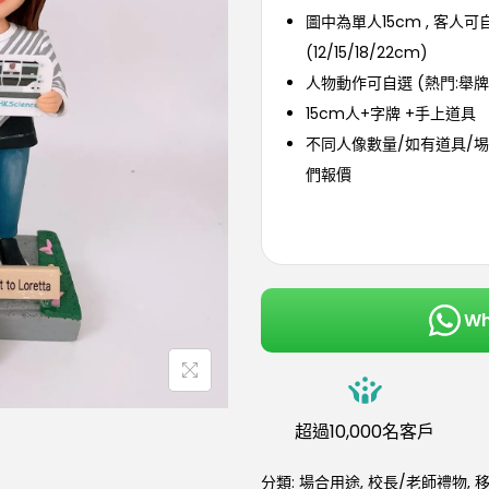
圖中為單人15cm , 客人
(12/15/18/22cm)
人物動作可自選 (熱門:舉牌
15cm人+字牌 +手上道具
不同人像數量/如有道具/埸
們報價
W
超過10,000名客戶
分類:
場合用途
,
校長/老師禮物
,
移