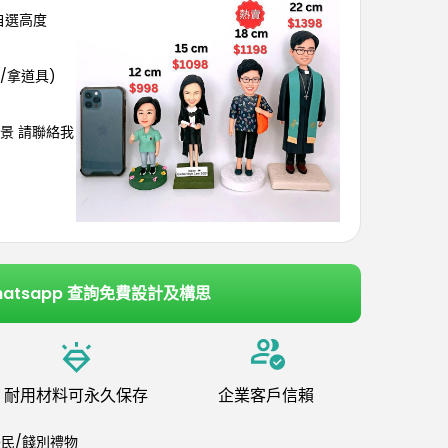
可自選高度
/拿道具)
景 請聯絡我
hatsapp 查詢免費設計及構思
耐用材料可永久保存
企業客戶信賴
民/餞別禮物