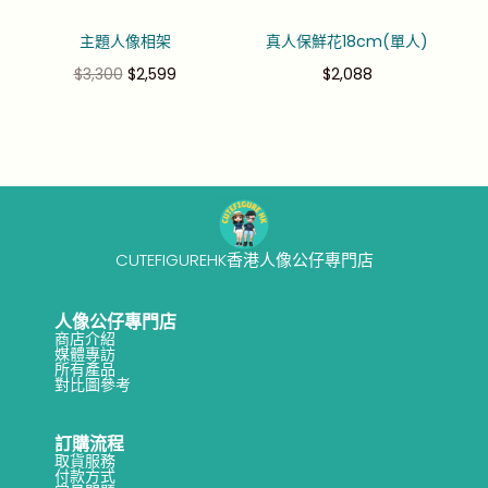
主題人像相架
真人保鮮花18cm(單人)
$
3,300
$
2,599
$
2,088
CUTEFIGUREHK香港人像公仔專門店
人像公仔專門店
商店介紹
媒體專訪
所有產品
對比圖參考
訂購流程
取貨服務
付款方式