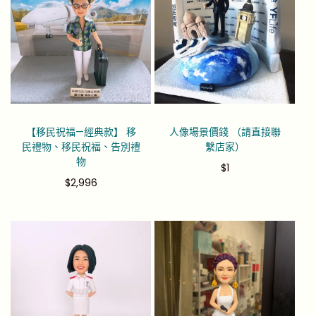
【移民祝福—經典款】 移
人像場景價錢 （請直接聯
民禮物、移民祝福、告別禮
繫店家）
物
$
1
$
2,996