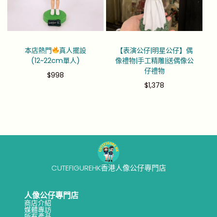
本店熱門
真人擺設
【表演公仔|明星公仔】偶
(12~22cm單人)
像禮物|手工精雕|送偶像公
仔禮物
$
998
$
1,378
CUTEFIGUREHK香港人像公仔專門店
人像公仔專門店
商店介紹
媒體專訪
所有產品