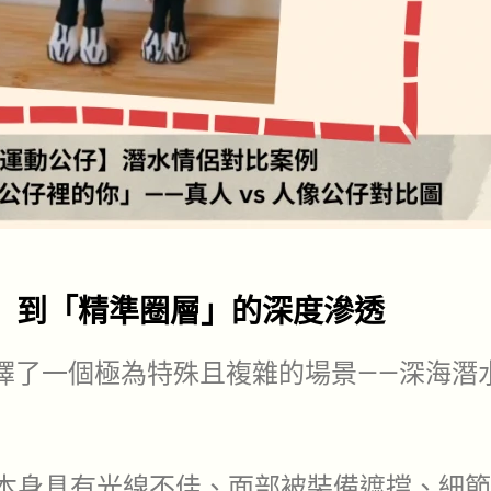
眾」到「精準圈層」的深度滲透
擇了一個極為特殊且複雜的場景——深海潛
身具有光線不佳、面部被裝備遮擋、細節模糊等