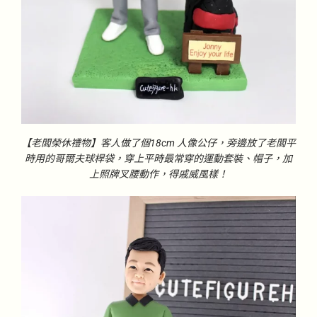
【老闆榮休禮物】客人做了個18cm 人像公仔，旁邊放了老闆平
時用的哥爾夫球桿袋，穿上平時最常穿的運動套裝、帽子，加
上照牌叉腰動作，得戚威風樣！