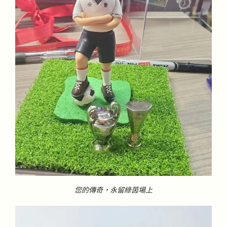
您的傳奇，永留綠茵場上