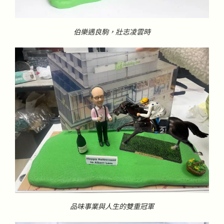
伯樂遇良駒，壯志凌雲時
品味事業與人生的雙重冠軍