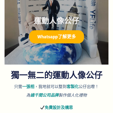
運動人像公仔
Whatsapp了解更多
獨一無二的運動人像公仔
只需
一張相
，我地就可以整到
客製化
公仔出嚟！
為
過千間公司品牌
製作個人化禮物
免費
設計及構思