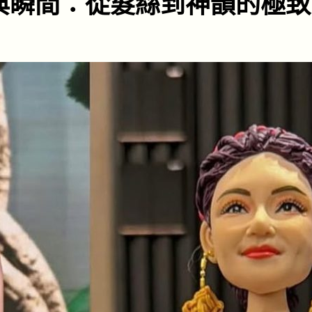
典瞬間：從髮絲到神韻的極致