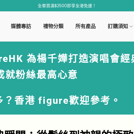
全單買滿$2500即享全港免運！
媒體專訪
禮物分類
所有產品
訂購須知
gureHK 為楊千嬅打造演唱會
成就粉絲最高心意
多？
香港 figure
歡迎參考。