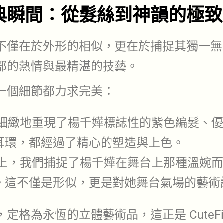
典瞬間：從髮絲到神韻的極致
不僅在於外形的相似，更在於捕捉其獨一無
部的熱情與最精湛的技藝。
一個細節都力求完美：
細緻地重現了楊千嬅標誌性的紫色編髮、優
耳環，都經過了精心的塑造與上色。
上，我們捕捉了楊千嬅在舞台上那種溫婉而
。這不僅是形似，更是對她舞台氣場的藝術
格為永恆的立體藝術品，這正是 CuteFig