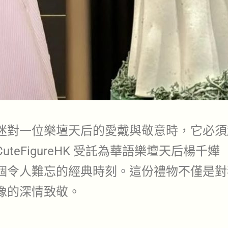
迷對一位樂壇天后的愛戴與敬意時，它必須
FigureHK 受託為華語樂壇天后楊千嬅（M
個令人難忘的經典時刻。這份禮物不僅是對
像的深情致敬。