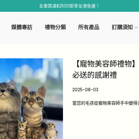
全單買滿$2500即享全港免運！
媒體專訪
禮物分類
所有產品
訂購須知
【寵物美容師禮物】
必送的感謝禮
P
2025-08-03
2
o
0
當您的毛孩從寵物美容師手中變得
s
2
t
5
e
-
d
0