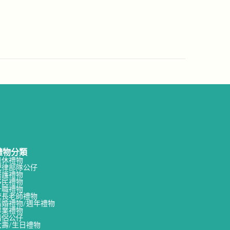
禮物分類
退休禮物
紀律部隊公仔
醫護禮物
移民禮物
升職禮物
校長老師禮物
結婚禮物/週年禮物
畢業禮物
情侶公仔
大壽/生日禮物