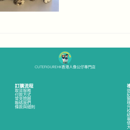
o
8
n
-
0
3
CUTEFIGUREHK香港人像公仔專門店
訂購流程
取貨服務
付款方式
常見問題
聯絡我們
條款與細則