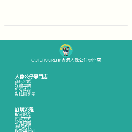
s
2
t
6
e
-
d
0
o
2
n
-
0
2
CUTEFIGUREHK香港人像公仔專門店
人像公仔專門店
商店介紹
媒體專訪
所有產品
對比圖參考
訂購流程
取貨服務
付款方式
常見問題
聯絡我們
條款與細則