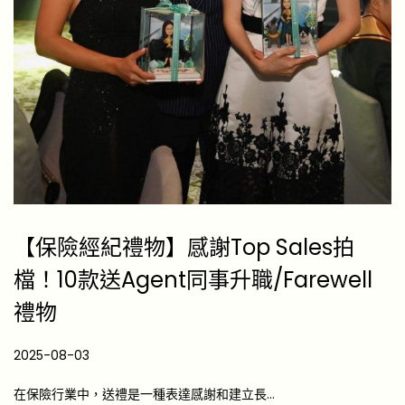
【保險經紀禮物】感謝Top Sales拍
檔！10款送Agent同事升職/Farewell
禮物
P
2025-08-03
2
o
0
在保險行業中，送禮是一種表達感謝和建立長…