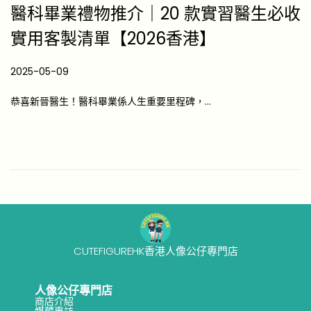
醫科畢業禮物推介｜20 款實習醫生必收
實用客製清單【2026香港】
P
2025-05-09
2
o
0
恭喜新晉醫生！醫科畢業係人生重要里程碑，…
s
2
t
6
e
-
d
0
o
4
n
-
1
7
CUTEFIGUREHK香港人像公仔專門店
人像公仔專門店
商店介紹
媒體專訪