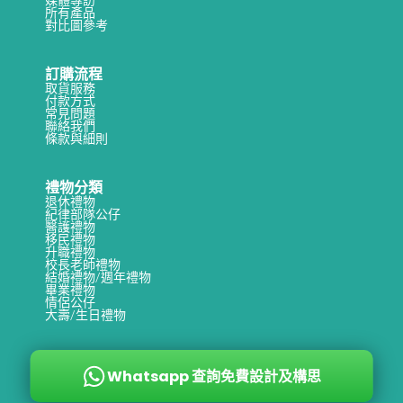
所有產品
對比圖參考
訂購流程
取貨服務
付款方式
常見問題
聯絡我們
條款與細則
禮物分類
退休禮物
紀律部隊公仔
醫護禮物
移民禮物
升職禮物
校長老師禮物
結婚禮物/週年禮物
畢業禮物
情侶公仔
大壽/生日禮物
Whatsapp 查詢免費設計及構思