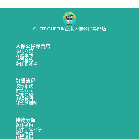
o
4
n
-
1
7
CUTEFIGUREHK香港人像公仔專門店
人像公仔專門店
商店介紹
媒體專訪
所有產品
對比圖參考
訂購流程
取貨服務
付款方式
常見問題
聯絡我們
條款與細則
禮物分類
退休禮物
紀律部隊公仔
醫護禮物
移民禮物