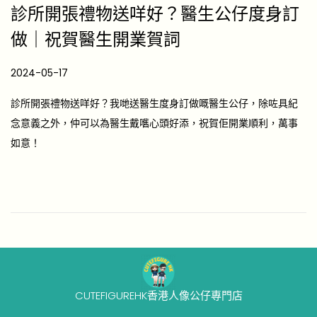
診所開張禮物送咩好？醫生公仔度身訂
做｜祝賀醫生開業賀詞
P
2024-05-17
2
o
0
診所開張禮物送咩好？我哋送醫生度身訂做嘅醫生公仔，除咗具紀
s
2
念意義之外，仲可以為醫生戴嚿心頭好添，祝賀佢開業順利，萬事
t
6
如意！
e
-
d
0
o
4
n
-
2
4
CUTEFIGUREHK香港人像公仔專門店