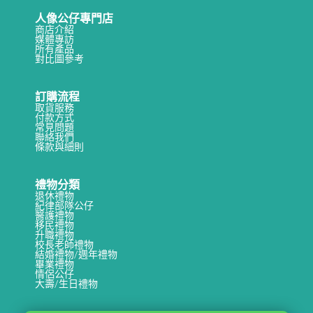
人像公仔專門店
商店介紹
媒體專訪
所有產品
對比圖參考
訂購流程
取貨服務
付款方式
常見問題
聯絡我們
條款與細則
禮物分類
退休禮物
紀律部隊公仔
醫護禮物
移民禮物
升職禮物
校長老師禮物
結婚禮物/週年禮物
畢業禮物
情侶公仔
大壽/生日禮物