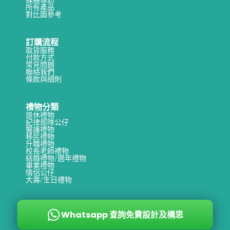
所有產品
對比圖參考
訂購流程
取貨服務
付款方式
常見問題
聯絡我們
條款與細則
禮物分類
退休禮物
紀律部隊公仔
醫護禮物
移民禮物
升職禮物
校長老師禮物
結婚禮物/週年禮物
畢業禮物
情侶公仔
大壽/生日禮物
Whatsapp 查詢免費設計及構思