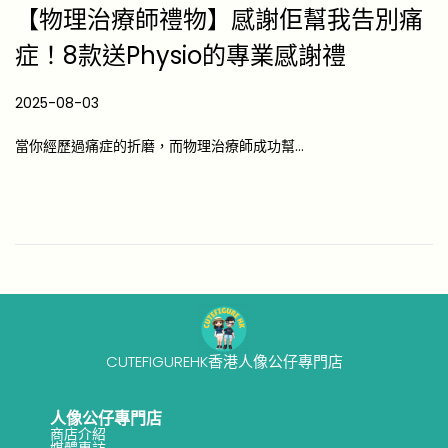
【物理治療師禮物】感謝佢幫我告別痛
症！8款送Physio的專業感謝禮
P
2025-08-03
2
o
0
當你經歷過痛症的折磨，而物理治療師成功幫…
s
2
t
6
e
-
d
0
o
4
n
-
2
3
CUTEFIGUREHK香港人像公仔專門店
人像公仔專門店
商店介紹
媒體專訪