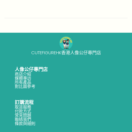
t
5
e
-
d
1
o
2
n
-
1
3
CUTEFIGUREHK香港人像公仔專門店
人像公仔專門店
商店介紹
媒體專訪
所有產品
對比圖參考
訂購流程
取貨服務
付款方式
常見問題
聯絡我們
條款與細則