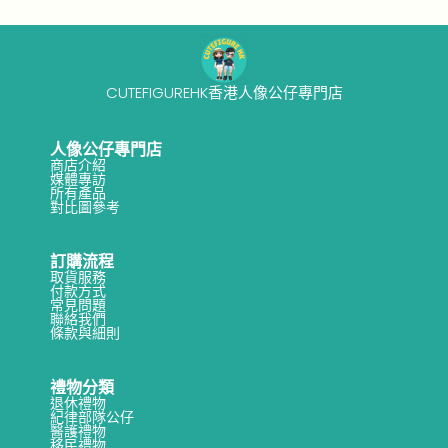
o
4
n
-
1
7
CUTEFIGUREHK香港人像公仔專門店
人像公仔專門店
商店介紹
媒體專訪
所有產品
對比圖參考
訂購流程
取貨服務
付款方式
常見問題
聯絡我們
條款與細則
禮物分類
退休禮物
紀律部隊公仔
醫護禮物
移民禮物