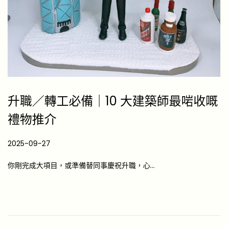
升職／轉工必備｜10 大建築師最啱收嘅
禮物推介
P
2025-09-27
2
o
0
你剛完成大項目，或準備替同事慶祝升職，心…
s
2
t
6
e
-
d
0