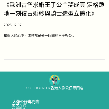
《歐洲古堡求婚王子公主夢成真 定格跪
地一刻復古婚紗與騎士造型立體化》
P
2025-12-17
2
o
0
每個人的心中，或許都藏著一個關於王子與公…
s
2
t
6
e
-
d
0
o
4
n
-
1
7
CUTEFIGUREHK香港人像公仔專門店
人像公仔專門店
商店介紹
媒體專訪