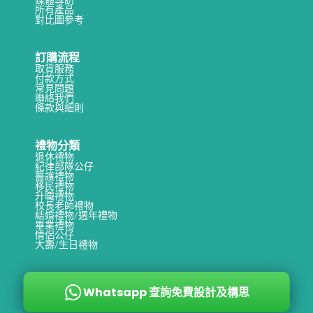
所有產品
對比圖參考
訂購流程
取貨服務
付款方式
常見問題
聯絡我們
條款與細則
禮物分類
退休禮物
紀律部隊公仔
醫護禮物
移民禮物
升職禮物
校長老師禮物
結婚禮物/週年禮物
畢業禮物
情侶公仔
大壽/生日禮物
Whatsapp 查詢免費設計及構思