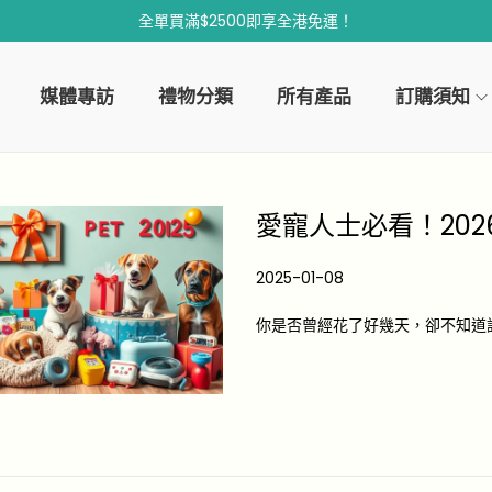
全單買滿$2500即享全港免運！
媒體專訪
禮物分類
所有產品
訂購須知
愛寵人士必看！20
P
2025-01-08
2
o
0
你是否曾經花了好幾天，卻不知道
s
2
t
6
e
-
d
0
o
4