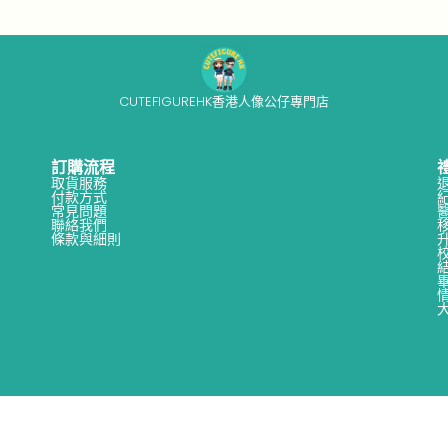
n
-
2
2
CUTEFIGUREHK香港人像公仔專門店
訂購流程
取貨服務
付款方式
常見問題
聯絡我們
條款與細則