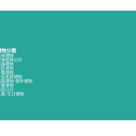
禮物分類
退休禮物
紀律部隊公仔
醫護禮物
移民禮物
升職禮物
校長老師禮物
結婚禮物/週年禮物
畢業禮物
情侶公仔
大壽/生日禮物