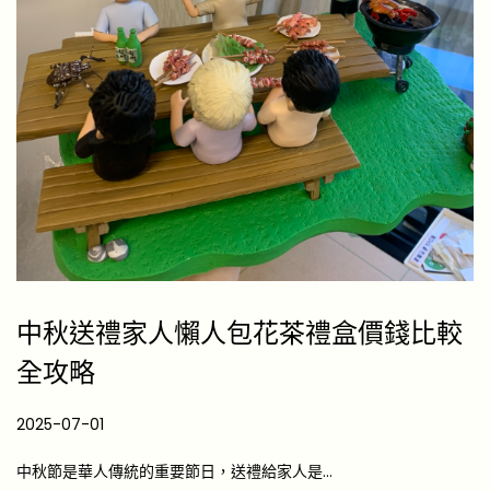
中秋送禮家人懶人包花茶禮盒價錢比較
全攻略
P
2025-07-01
2
o
0
中秋節是華人傳統的重要節日，送禮給家人是…
s
2