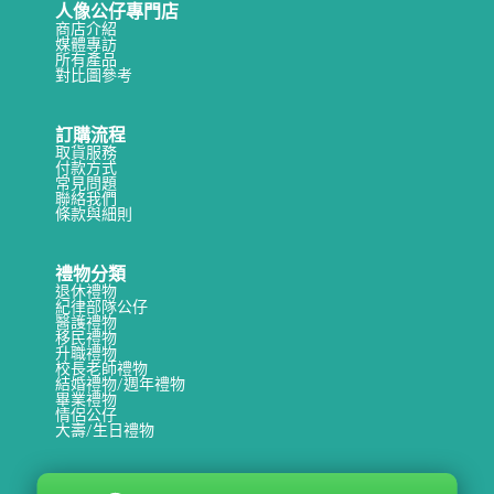
人像公仔專門店
商店介紹
媒體專訪
所有產品
對比圖參考
訂購流程
取貨服務
付款方式
常見問題
聯絡我們
條款與細則
禮物分類
退休禮物
紀律部隊公仔
醫護禮物
移民禮物
升職禮物
校長老師禮物
結婚禮物/週年禮物
畢業禮物
情侶公仔
大壽/生日禮物