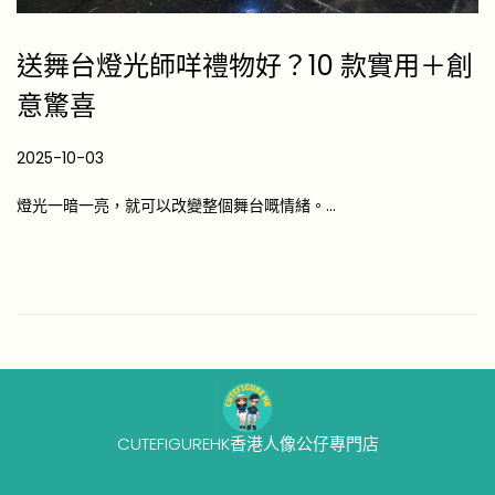
送舞台燈光師咩禮物好？10 款實用＋創
意驚喜
P
2025-10-03
2
o
0
燈光一暗一亮，就可以改變整個舞台嘅情緒。…
s
2
t
6
e
-
d
0
o
4
n
-
1
7
CUTEFIGUREHK香港人像公仔專門店