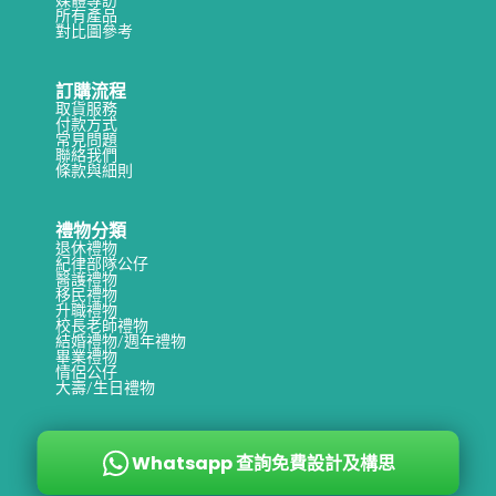
所有產品
對比圖參考
訂購流程
取貨服務
付款方式
常見問題
聯絡我們
條款與細則
禮物分類
退休禮物
紀律部隊公仔
醫護禮物
移民禮物
升職禮物
校長老師禮物
結婚禮物/週年禮物
畢業禮物
情侶公仔
大壽/生日禮物
Whatsapp 查詢免費設計及構思