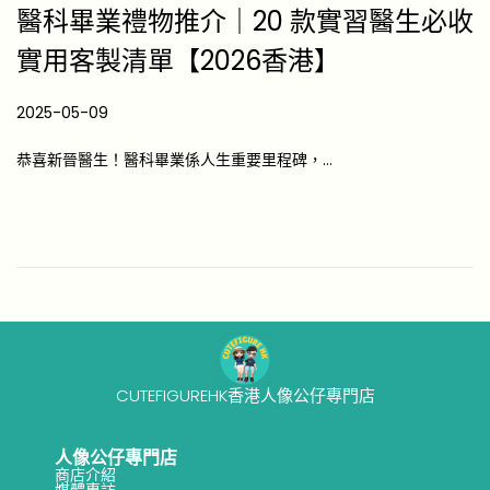
醫科畢業禮物推介｜20 款實習醫生必收
實用客製清單【2026香港】
P
2025-05-09
2
o
0
恭喜新晉醫生！醫科畢業係人生重要里程碑，…
s
2
t
6
e
-
d
0
o
4
n
-
1
7
CUTEFIGUREHK香港人像公仔專門店
人像公仔專門店
商店介紹
媒體專訪