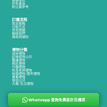
所有產品
對比圖參考
訂購流程
取貨服務
付款方式
常見問題
聯絡我們
條款與細則
禮物分類
退休禮物
紀律部隊公仔
醫護禮物
移民禮物
升職禮物
校長老師禮物
結婚禮物/週年禮物
畢業禮物
情侶公仔
大壽/生日禮物
Whatsapp 查詢免費設計及構思