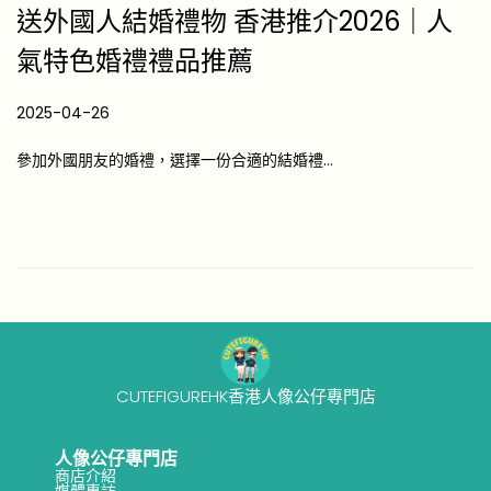
送外國人結婚禮物 香港推介2026｜人
氣特色婚禮禮品推薦
P
2025-04-26
2
o
0
參加外國朋友的婚禮，選擇一份合適的結婚禮…
s
2
t
6
e
-
d
0
o
4
n
-
3
0
CUTEFIGUREHK香港人像公仔專門店
人像公仔專門店
商店介紹
媒體專訪