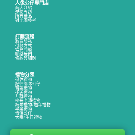
人像公仔專門店
商店介紹
媒體專訪
所有產品
對比圖參考
訂購流程
取貨服務
付款方式
常見問題
聯絡我們
條款與細則
禮物分類
退休禮物
紀律部隊公仔
醫護禮物
移民禮物
升職禮物
校長老師禮物
結婚禮物/週年禮物
畢業禮物
情侶公仔
大壽/生日禮物