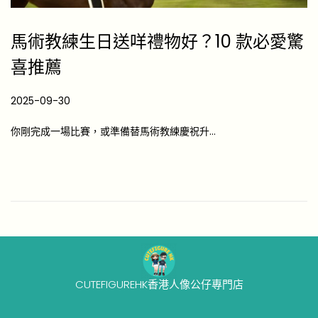
馬術教練生日送咩禮物好？10 款必愛驚
喜推薦
P
2025-09-30
2
o
0
你剛完成一場比賽，或準備替馬術教練慶祝升…
s
2
t
6
e
-
d
0
o
4
n
-
1
7
CUTEFIGUREHK香港人像公仔專門店